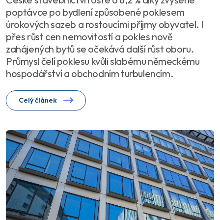
poptávce po bydlení způsobené poklesem
úrokových sazeb a rostoucími příjmy obyvatel. I
přes růst cen nemovitostí a pokles nově
zahájených bytů se očekává další růst oboru.
Průmysl čelí poklesu kvůli slabému německému
hospodářství a obchodním turbulencím.
Celý článek