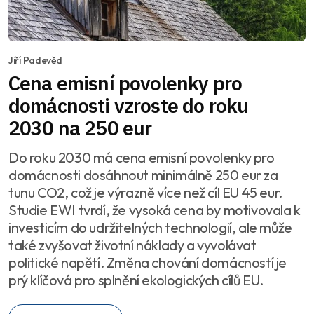
Jiří Padevěd
Cena emisní povolenky pro
domácnosti vzroste do roku
2030 na 250 eur
Do roku 2030 má cena emisní povolenky pro
domácnosti dosáhnout minimálně 250 eur za
tunu CO2, což je výrazně více než cíl EU 45 eur.
Studie EWI tvrdí, že vysoká cena by motivovala k
investicím do udržitelných technologií, ale může
také zvyšovat životní náklady a vyvolávat
politické napětí. Změna chování domácností je
prý klíčová pro splnění ekologických cílů EU.