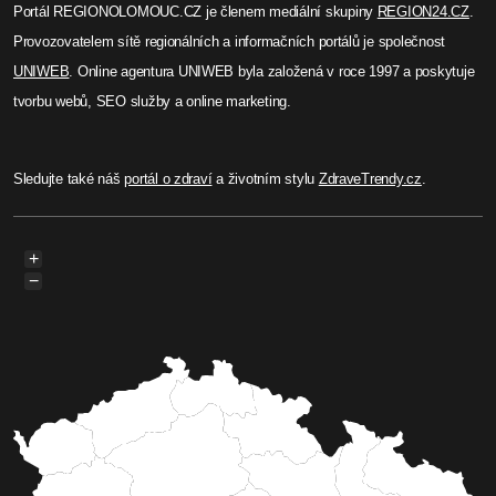
Adam Wágner
Benzín a nafta překročily
hranici 40 Kč/l