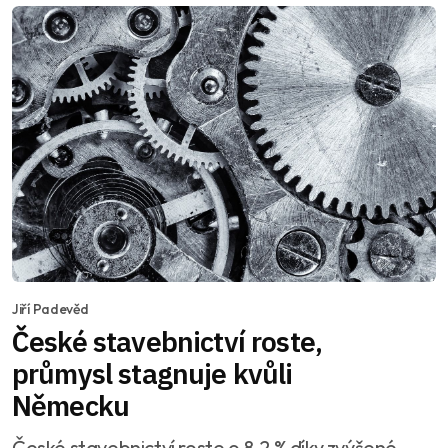
Jiří Padevěd
České stavebnictví roste,
průmysl stagnuje kvůli
Německu
České stavebnictví roste o 8,2 % díky zvýšené