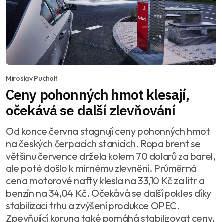
Miroslav Pucholt
Ceny pohonných hmot klesají,
očekává se další zlevňování
Od konce června stagnují ceny pohonných hmot
na českých čerpacích stanicích. Ropa brent se
většinu července držela kolem 70 dolarů za barel,
ale poté došlo k mírnému zlevnění. Průměrná
cena motorové nafty klesla na 33,10 Kč za litr a
benzín na 34,04 Kč. Očekává se další pokles díky
stabilizaci trhu a zvýšení produkce OPEC.
Zpevňující koruna také pomáhá stabilizovat ceny.