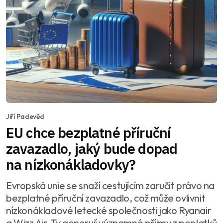
Jiří Padevěd
EU chce bezplatné příruční
zavazadlo, jaký bude dopad
na nízkonákladovky?
Evropská unie se snaží cestujícím zaručit právo na
bezplatné příruční zavazadlo, což může ovlivnit
nízkonákladové letecké společnosti jako Ryanair
a Wizz Air. Ty generují významné příjmy z poplatků