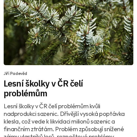
Jiří Padevěd
Lesní školky v ČR čelí
problémům
Lesní školky v ČR čelí problémům kvůli
nadprodukci sazenic. Dřívější vysoká poptávka
klesla, což vede k likvidaci milionů sazenic a
finančním ztrátám. Problém způsobují snížené
zájmy vlastníků lesů, rozpočtové problémy