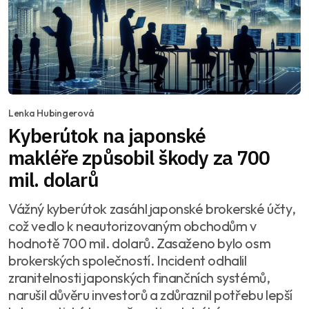
Lenka Hubingerová
Kyberútok na japonské
makléře způsobil škody za 700
mil. dolarů
Vážný kyberútok zasáhl japonské brokerské účty,
což vedlo k neautorizovaným obchodům v
hodnotě 700 mil. dolarů. Zasaženo bylo osm
brokerských společností. Incident odhalil
zranitelnosti japonských finančních systémů,
narušil důvěru investorů a zdůraznil potřebu lepší