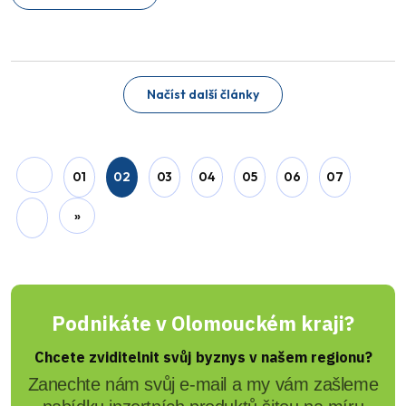
Adam Wágner
Roste poptávka mechaniků
pro elektromobily