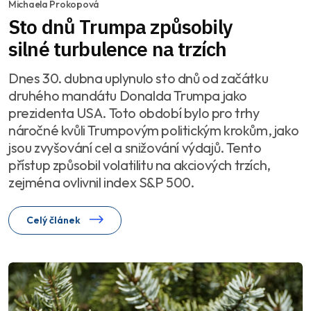
Michaela Prokopová
Sto dnů Trumpa způsobily
silné turbulence na trzích
Dnes 30. dubna uplynulo sto dnů od začátku
druhého mandátu Donalda Trumpa jako
prezidenta USA. Toto období bylo pro trhy
náročné kvůli Trumpovým politickým krokům, jako
jsou zvyšování cel a snižování výdajů. Tento
přístup způsobil volatilitu na akciových trzích,
zejména ovlivnil index S&P 500.
Celý článek