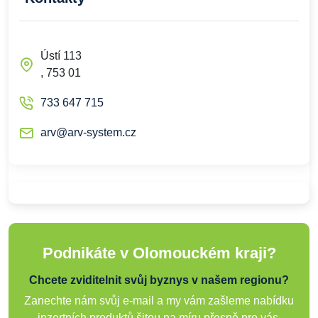
Ústí 113
, 753 01
733 647 715
arv@arv-system.cz
Podnikáte v Olomouckém kraji?
Chcete zviditelnit svůj byznys v našem regionu?
Zanechte nám svůj e-mail a my vám zašleme nabídku
inzertních produktů šitou na míru přesně pro vás.