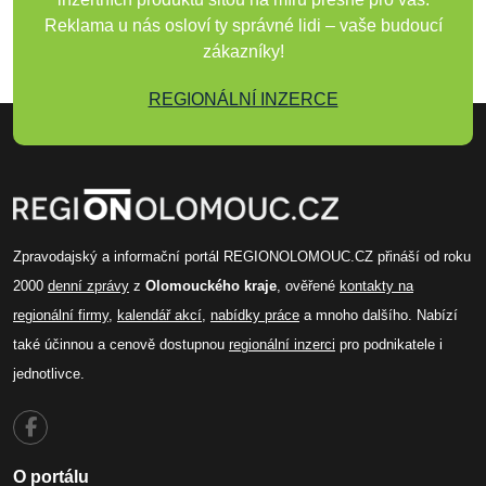
Reklama u nás osloví ty správné lidi – vaše budoucí
zákazníky!
REGIONÁLNÍ INZERCE
Zpravodajský a informační portál REGIONOLOMOUC.CZ přináší od roku
2000
denní zprávy
z
Olomouckého kraje
, ověřené
kontakty na
regionální firmy
,
kalendář akcí
,
nabídky práce
a mnoho dalšího. Nabízí
také účinnou a cenově dostupnou
regionální inzerci
pro podnikatele i
jednotlivce.
O portálu