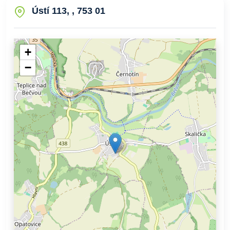
Ústí 113, , 753 01
+
−