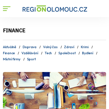
FINANCE
Aktuálně
Doprava
Volný čas
Zdraví
Krimi
Finance
Vzdělávání
Tech
Společnost
Bydlení
Místní firmy
Sport