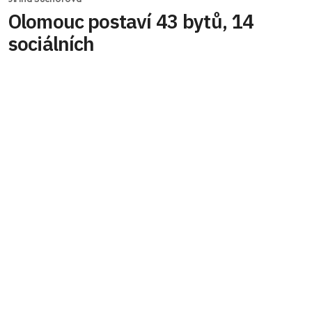
Olomouc postaví 43 bytů, 14
sociálních
Olomouc zahájila přípravy na výstavbu
sedmipodlažního domu na rohu Janského a
Heyrovského – 43 bytů (14 sociálních pro rodiny).
Nejdřív archeologický průzkum, stavba 2026–
2027, cena 183 mil. Kč, financování dotacemi a
úvěrem.
Celý článek