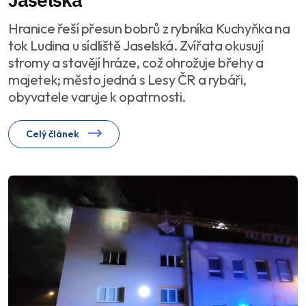
Hranice řeší přesun bobrů z rybníka Kuchyňka na
tok Ludina u sídliště Jaselská. Zvířata okusují
stromy a stavějí hráze, což ohrožuje břehy a
majetek; město jedná s Lesy ČR a rybáři,
obyvatele varuje k opatrnosti.
Celý článek