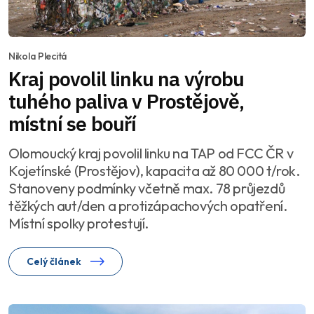
Nikola Plecitá
Kraj povolil linku na výrobu
tuhého paliva v Prostějově,
místní se bouří
Olomoucký kraj povolil linku na TAP od FCC ČR v
Kojetínské (Prostějov), kapacita až 80 000 t/rok.
Stanoveny podmínky včetně max. 78 průjezdů
těžkých aut/den a protizápachových opatření.
Místní spolky protestují.
Celý článek