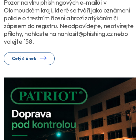
Pozor na vlnu phishingových e-mailů i v
Olomouckém kraji, které se tváří jako oznámení
policie o trestním řízení a hrozí zatýkáním či
zápisem do registru. Neodpovídejte, neotvírejte
přílohy, nahlaste na nahlasit@phishing.cz nebo
volejte 158.
Celý článek