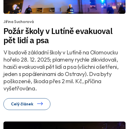
Jiřina Suchorová
Požár školy v Lutíně evakuoval
pět lidí a psa
V budově základní školy v Lutíně na Olomoucku
hořelo 28. 12. 2025; plameny rychle zlikvidovali,
hasiči evakuovali pět lidí a psa (všichni ošetřeni,
jeden s popáleninami do Ostravy). Dva byty
poškozené, škoda přes 2 mil. Kč, příčina
vyšetřována.
Celý článek