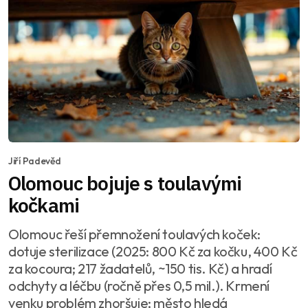
Jiří Padevěd
Olomouc bojuje s toulavými
kočkami
Olomouc řeší přemnožení toulavých koček:
dotuje sterilizace (2025: 800 Kč za kočku, 400 Kč
za kocoura; 217 žadatelů, ~150 tis. Kč) a hradí
odchyty a léčbu (ročně přes 0,5 mil.). Krmení
venku problém zhoršuje; město hledá