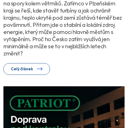
na spory kolem větrníků. Zatímco v Plzeňském
kraji se řeší, kde stavět turbíny a jak ochránit
krajinu, teplo ukryté pod zemí zůstává téměř bez
povšimnutí. Přitom jde o stabilní a lokální zdroj
energie, který může pomoci hlavně městům s
vytápěním. Proč ho Česko zatím využívá jen
minimálně a může se to v nejbližších letech
změnit?
Celý článek