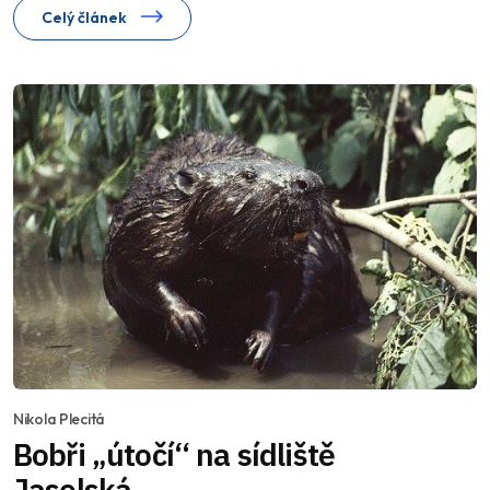
Celý článek
Nikola Plecitá
Bobři „útočí“ na sídliště
Jaselská