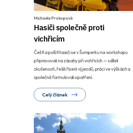
Michaela Prokopová
Hasiči společně proti
vichřicím
Čeští a polští hasiči se v Šumperku na workshopu
připravovali na zásahy při vichřicích — sdíleli
zkušenosti, řešili řízení výjezdů, práci ve výškách a
společně formulovali opatření.
Celý článek