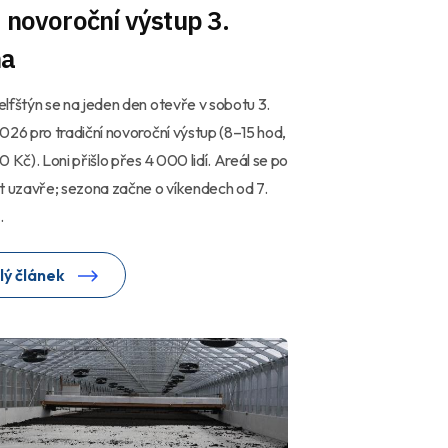
 novoroční výstup 3.
na
lfštýn se na jeden den otevře v sobotu 3.
026 pro tradiční novoroční výstup (8–15 hod,
0 Kč). Loni přišlo přes 4 000 lidí. Areál se po
t uzavře; sezona začne o víkendech od 7.
.
lý článek