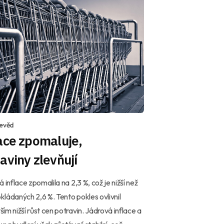
devěd
ace zpomaluje,
aviny zlevňují
á inflace zpomalila na 2,3 %, což je nižší než
ládaných 2,6 %. Tento pokles ovlivnil
ím nižší růst cen potravin. Jádrová inflace a