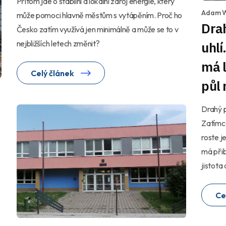
Přitom jde o stabilní a lokální zdroj energie, který
Adam 
může pomoci hlavně městům s vytápěním. Proč ho
Drah
Česko zatím využívá jen minimálně a může se to v
nejbližších letech změnit?
uhlí
má l
Celý článek
půl 
Drahý 
Zatímco
roste j
má přib
jistota
Ce