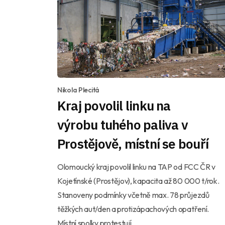
Nikola Plecitá
Kraj povolil linku na
výrobu tuhého paliva v
Prostějově, místní se bouří
Olomoucký kraj povolil linku na TAP od FCC ČR v
Kojetínské (Prostějov), kapacita až 80 000 t/rok.
Stanoveny podmínky včetně max. 78 průjezdů
těžkých aut/den a protizápachových opatření.
Místní spolky protestují.