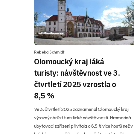
Rebeka Schmidt
Olomoucký kraj láká
turisty: návštěvnost ve 3.
čtvrtletí 2025 vzrostla o
8,5 %
Ve 3. čtvrtletí 2025 zaznamenal Olomoucký kraj
výrazný nárůst turistické návštěvnosti. Hromadná
ubytovací zařízení přivítala o 8,5 % více hostů než v