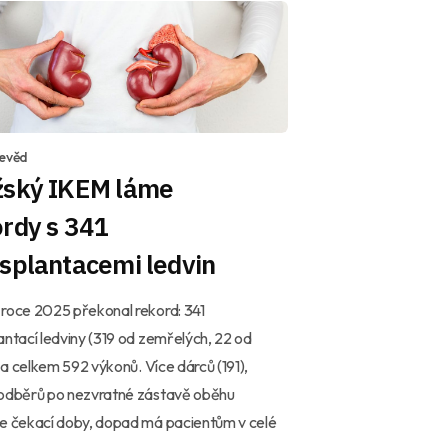
devěd
žský IKEM láme
ordy s 341
splantacemi ledvin
roce 2025 překonal rekord: 341
antací ledviny (319 od zemřelých, 22 od
h) a celkem 592 výkonů. Více dárců (191),
 odběrů po nezvratné zástavě oběhu
e čekací doby, dopad má pacientům v celé