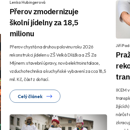
Lenka Hubingerová
Přerov zmodernizuje
školní jídelny za 18,5
milionu
Jiří Pa
Přerov chystá na druhou polovinu roku 2026
Pra
rekonstrukci jídelen u ZŠ Velká Dlážka a ZŠ Za
Mlýnem: stavební úpravy, nová elektroinstalace,
rek
vzduchotechnika a kuchyňské vybavení za cca 18,5
tran
mil. Kč, část z dotací.
IKEM v 
Celý článek
transpl
žijícíc
nárůst
zkracuj