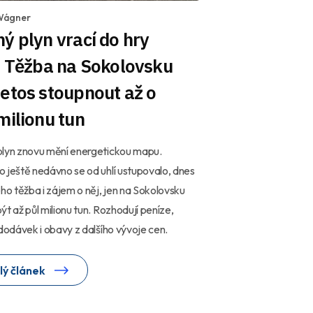
Wágner
ý plyn vrací do hry
. Těžba na Sokolovsku
etos stoupnout až o
milionu tun
plyn znovu mění energetickou mapu.
 ještě nedávno se od uhlí ustupovalo, dnes
eho těžba i zájem o něj, jen na Sokolovsku
ýt až půl milionu tun. Rozhodují peníze,
 dodávek i obavy z dalšího vývoje cen.
lý článek