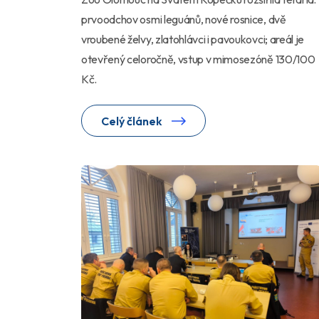
prvoodchov osmi leguánů, nové rosnice, dvě
vroubené želvy, zlatohlávci i pavoukovci; areál je
otevřený celoročně, vstup v mimosezóně 130/100
Kč.
Celý článek