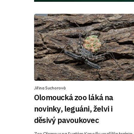
Jiřina Suchorová
Olomoucká zoo láká na
novinky, leguáni, želvi i
děsivý pavoukovec
Zoo Olomouc na Svatém Kopečku rozšířila terária: