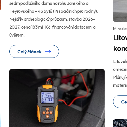
sedmipodlažního domu na rohu Janského a
Heyrovského – 43 bytů (14 sociálních pro rodiny).
Nejdřív archeologický průzkum, stavba 2026–
2027, cena 183 mil. Kč, financování dotacemi a
Mirosla
úvěrem.
Lito
kon
Celý článek
Litovel
omezení
Plánují
materiá
Ce