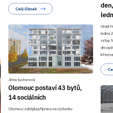
den,
Celý článek
led
Hrad He
ledna 2
vstup 5
dni opě
března
Ce
Jiřina Suchorová
Olomouc postaví 43 bytů,
14 sociálních
Olomouc zahájila přípravy na výstavbu