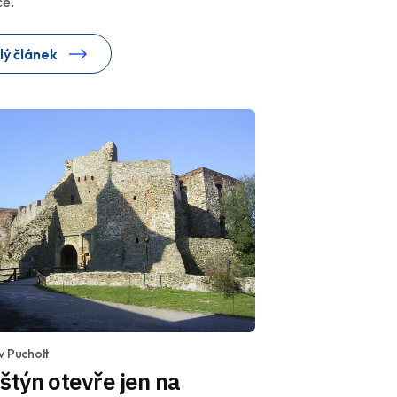
ce.
lý článek
v Pucholt
štýn otevře jen na