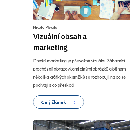
Nikola Plecitá
Vizuální obsah a
marketing
Dnešní marketing je převážně vizuální. Zákazníci
procházejí obrazovkami plnými obrázků a během
několika krátkých okamžiků se rozhodují, na co se
podívají a co přeskočí.
Celý článek