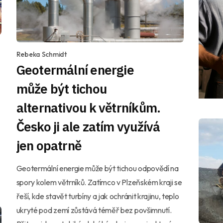
Rebeka Schmidt
Geotermální energie
může být tichou
alternativou k větrníkům.
Česko ji ale zatím využívá
jen opatrně
Geotermální energie může být tichou odpovědí na
spory kolem větrníků. Zatímco v Plzeňském kraji se
řeší, kde stavět turbíny a jak ochránit krajinu, teplo
ukryté pod zemí zůstává téměř bez povšimnutí.