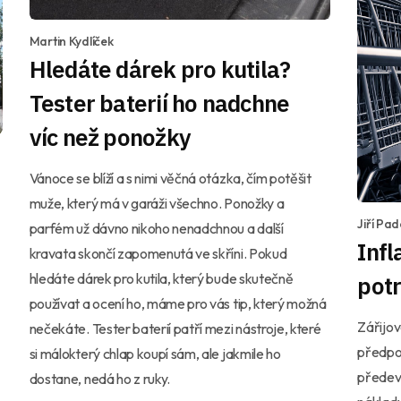
Martin Kydlíček
Hledáte dárek pro kutila?
Tester baterií ho nadchne
víc než ponožky
Vánoce se blíží a s nimi věčná otázka, čím potěšit
muže, který má v garáži všechno. Ponožky a
Jiří Pa
parfém už dávno nikoho nenadchnou a další
Infl
kravata skončí zapomenutá ve skříni. Pokud
hledáte dárek pro kutila, který bude skutečně
potr
používat a ocení ho, máme pro vás tip, který možná
Zářijov
nečekáte. Tester baterií patří mezi nástroje, které
předpok
si málokterý chlap koupí sám, ale jakmile ho
předevš
dostane, nedá ho z ruky.