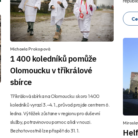
republi
Ce
Michaela Prokopová
1 400 koledníků pomůže
Olomoucku v tříkrálové
sbírce
Tříkrálová sbírka na Olomoucku: skoro 1 400
koledníků vyrazí 3.–4. 1., průvod projde centrem 6.
ledna. Výtěžek zůstane v regionu pro duševní
služby, potravinovou pomoc a lidi v nouzi.
Mirosla
Helf
Bezhotovostně lze přispět do 31. 1.