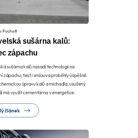
v Pucholt
velská sušárna kalů:
ec zápachu
ská sušárna kalů nasadí technologii na
 zápachu; test i smlouva proběhly úspěšně.
 chemickou úpravu kalů a míchadla, usušený
l má využít cementárna v energetice.
lý článek