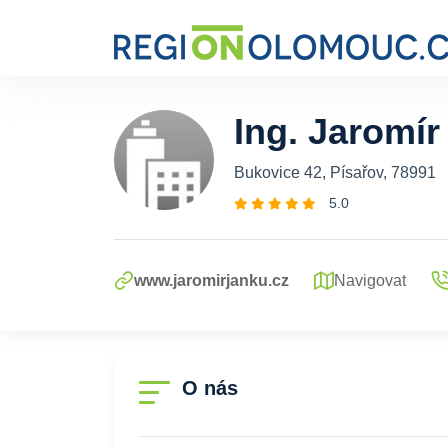
Ing. Jaromír
Bukovice 42, Písařov, 78991
5.0
www.jaromirjanku.cz
Navigovat
O nás