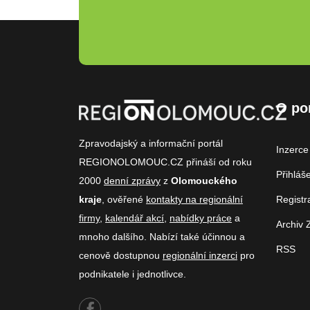
O po
Zpravodajský a informační portál
Inzerce
REGIONOLOMOUC.CZ přináší od roku
Přihláš
2000
denní zprávy
z
Olomouckého
kraje
, ověřené
kontakty na regionální
Registr
firmy
,
kalendář akcí
,
nabídky práce
a
Archiv 
mnoho dalšího. Nabízí také účinnou a
RSS
cenově dostupnou
regionální inzerci
pro
podnikatele i jednotlivce.