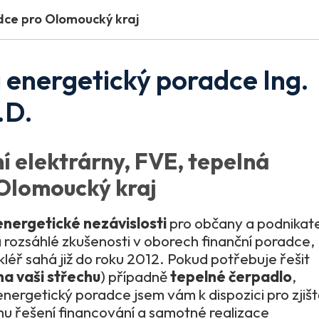
adce pro Olomoucký kraj
 a energetický poradce Ing.
.D.
í elektrárny, FVE, tepelná
Olomoucký kraj
energetické nezávislosti
pro občany a podnikat
 rozsáhlé zkušenosti v oborech finanční poradce,
léř sahá již do roku 2012. Pokud potřebuje řešit
na vaši střechu
) případně
tepelné čerpadlo
,
nergetický poradce jsem vám k dispozici pro zjišt
hu řešení financování a samotné realizace