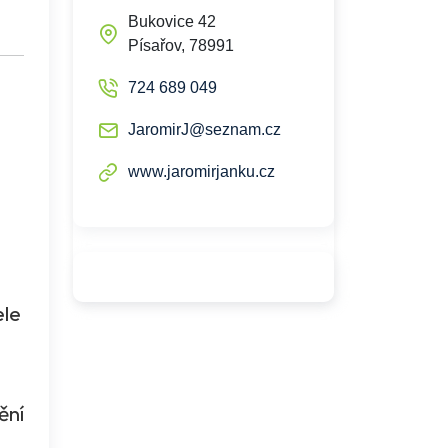
Bukovice 42
Písařov, 78991
724 689 049
JaromirJ@seznam.cz
www.jaromirjanku.cz
ele
ění