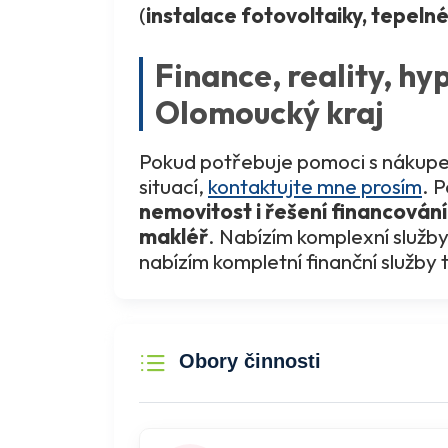
(
instalace fotovoltaiky, tepeln
Finance, reality, h
Olomoucký kraj
Pokud potřebuje pomoci s nákupem
situací,
kontaktujte mne prosím
. 
nemovitost i
řešení financování
makléř
. Nabízím komplexní služby
nabízím kompletní finanční služby 
Obory činnosti