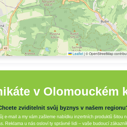
Leaflet
|
© OpenStreetMap contribu
ikáte v Olomouckém k
Chcete zviditelnit svůj byznys v našem regionu
j e-mail a my vám zašleme nabídku inzertních produktů šitou n
s. Reklama u nás osloví ty správné lidi – vaše budoucí zákazní