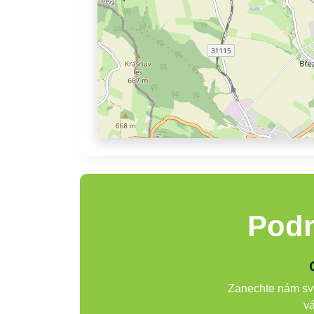
Podn
Zanechte nám svů
vá