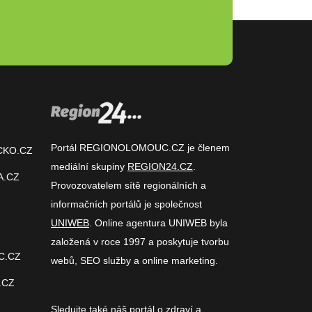
Portál REGIONOLOMOUC.CZ je členem
CKO.CZ
mediální skupiny
REGION24.CZ
.
A.CZ
Provozovatelem sítě regionálních a
informačních portálů je společnost
UNIWEB
. Online agentura UNIWEB byla
založená v roce 1997 a poskytuje tvorbu
C.CZ
webů, SEO služby a online marketing.
.CZ
Sledujte také náš
portál o zdraví
a