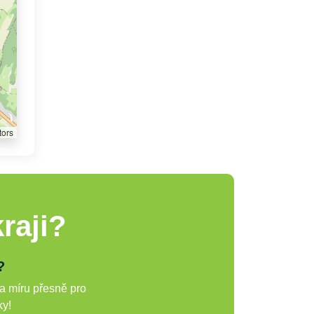
tors
raji?
?
a míru přesně pro
ky!