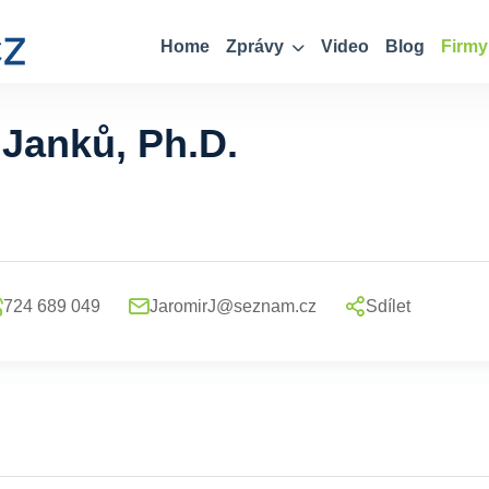
Home
Zprávy
Video
Blog
Firmy
 Janků, Ph.D.
724 689 049
JaromirJ@seznam.cz
Sdílet