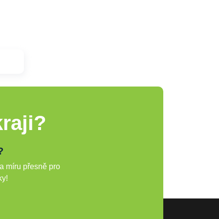
raji?
?
a míru přesně pro
ky!