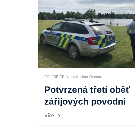
POLICIE ČR územní odbor Olomouc
Potvrzená třetí oběť
zářijových povodní
Více