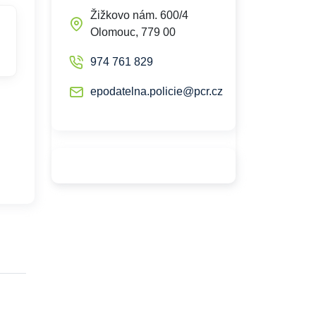
Žižkovo nám. 600/4
Olomouc, 779 00
974 761 829
epodatelna.policie@pcr.cz