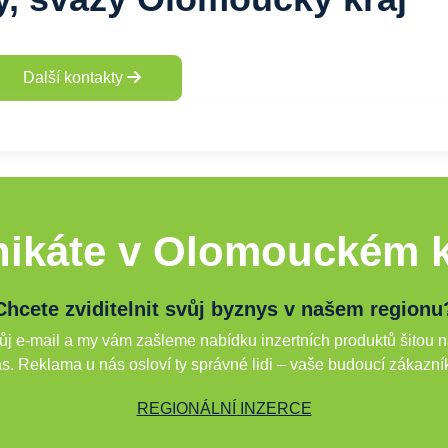
Další kontakty
ikáte v Olomouckém k
Chcete zviditelnit svůj byznys v našem regionu
j e-mail a my vám zašleme nabídku inzertních produktů šitou n
s. Reklama u nás osloví ty správné lidi – vaše budoucí zákazní
REGIONÁLNÍ INZERCE