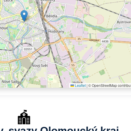
Leaflet
|
© OpenStreetMap contribu
y, svazy Olomoucký kraj