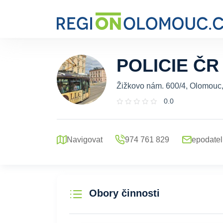
POLICIE ČR
Žižkovo nám. 600/4, Olomouc
0.0
Navigovat
974 761 829
epodatel
Obory činnosti