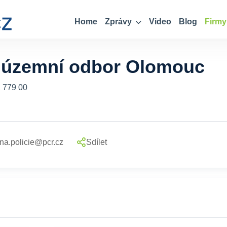
Home
Zprávy
Video
Blog
Firmy
 územní odbor Olomouc
, 779 00
na.policie@pcr.cz
Sdílet