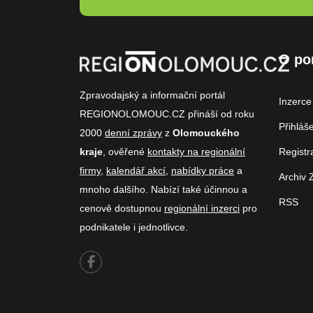
O po
Zpravodajský a informační portál
Inzerce
REGIONOLOMOUC.CZ přináší od roku
Přihláš
2000
denní zprávy
z
Olomouckého
kraje
, ověřené
kontakty na regionální
Registr
firmy
,
kalendář akcí
,
nabídky práce
a
Archiv 
mnoho dalšího. Nabízí také účinnou a
RSS
cenově dostupnou
regionální inzerci
pro
podnikatele i jednotlivce.