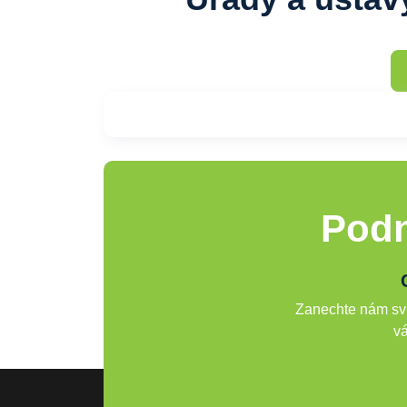
Podn
Zanechte nám svů
vá