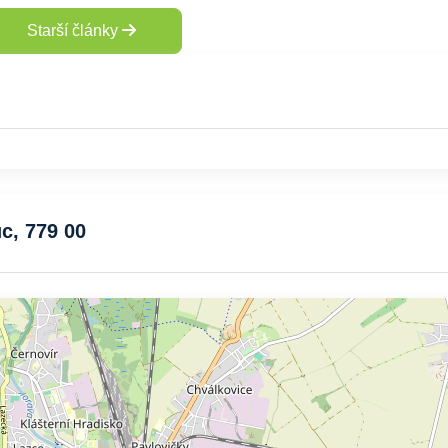
Starší články
c, 779 00