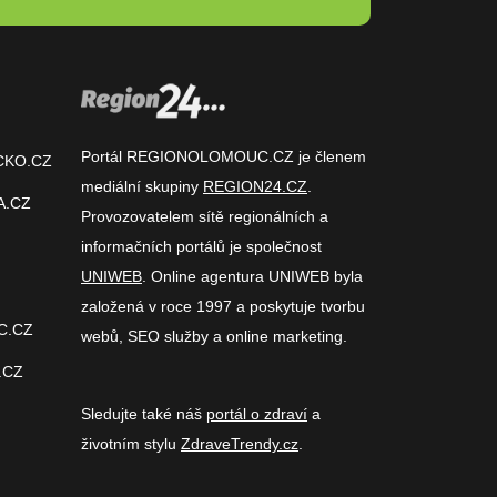
Portál REGIONOLOMOUC.CZ je členem
CKO.CZ
mediální skupiny
REGION24.CZ
.
A.CZ
Provozovatelem sítě regionálních a
informačních portálů je společnost
UNIWEB
. Online agentura UNIWEB byla
založená v roce 1997 a poskytuje tvorbu
C.CZ
webů, SEO služby a online marketing.
.CZ
Sledujte také náš
portál o zdraví
a
životním stylu
ZdraveTrendy.cz
.