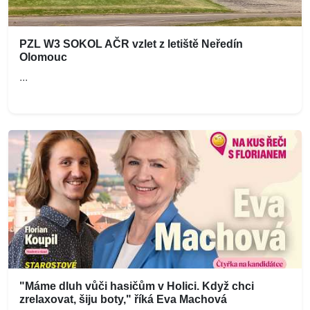
PZL W3 SOKOL AČR vzlet z letiště Neředín
Olomouc
...
"Máme dluh vůči hasičům v Holici. Když chci
zrelaxovat, šiju boty," říká Eva Machová