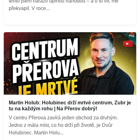
tento jsem narazil úplnou náhodou – a o to víc mě
překvapil. V roce...
Martin Holub: Holubinec drží mrtvé centrum, Zubr je
tu na každým rohu | Na Přerov dobrý!
V centru Přerova zavírá jeden obchod za druhým.
Jedno z mála míst, co ho drží při životě, je Dvůr
Holubinec. Martin Holu...