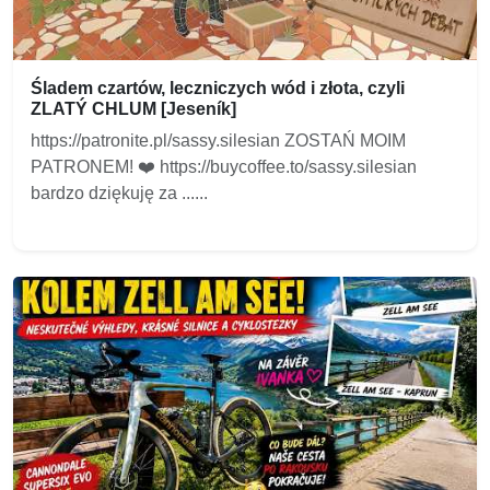
Śladem czartów, leczniczych wód i złota, czyli
ZLATÝ CHLUM [Jeseník]
https://patronite.pl/sassy.silesian ZOSTAŃ MOIM
PATRONEM! ❤️ https://buycoffee.to/sassy.silesian
bardzo dziękuję za ......