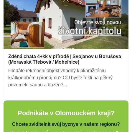
Zděná chata 4+kk v přírodě | Svojanov u Borušova
(Moravská Třebová / Mohelnice)
Hledáte rekreační objekt vhodný k okamžitému
krátkodobému pronájmu? CO byste řekli na pěkný
pozemek, saunu a bazén?...
Podnikáte v Olomouckém kraji?
Chcete zviditelnit svůj byznys v našem regionu?