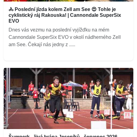
🚴 Poslední jízda kolem Zell am See 😍 Tohle je
cyklistický ráj Rakouska! | Cannondale SuperSix
EVO
Dnes vás vezmu na poslední vyjížďku na mém
Cannondale SuperSix EVO v okolí nádherného Zell
am See. Čekají nás jedny z .....
Šumperk - živá brána Jeseníků - červenec 2026