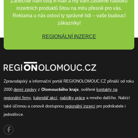
Zanechte nám svůj e-mail a my vám zašleme nabídku
inzertních produktů šitou na míru přesně pro vás.
Reklama u nás osloví ty správné lidi – vaše budoucí
zákazníky!
REGIONÁLNÍ INZERCE
Zpravodajský a informační portál REGIONOLOMOUC.CZ přináší od roku
2000
denní zprávy
z
Olomouckého kraje
, ověřené
kontakty na
regionální firmy
,
kalendář akcí
,
nabídky práce
a mnoho dalšího. Nabízí
také účinnou a cenově dostupnou
regionální inzerci
pro podnikatele i
jednotlivce.