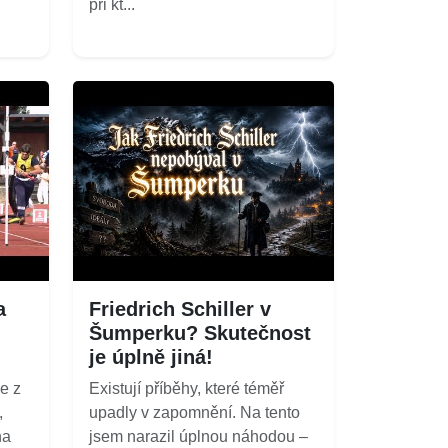
při kt...
a
Friedrich Schiller v
Šumperku? Skutečnost
je úplně jiná!
e z
Existují příběhy, které téměř
,
upadly v zapomnění. Na tento
na
jsem narazil úplnou náhodou –