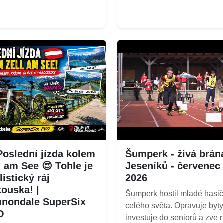
Poslední jízda kolem
Šumperk - živá brán
l am See 😍 Tohle je
Jeseníků - červenec
listický ráj
2026
ouska! |
Šumperk hostil mladé hasič
nondale SuperSix
celého světa. Opravuje byty
O
investuje do seniorů a zve 