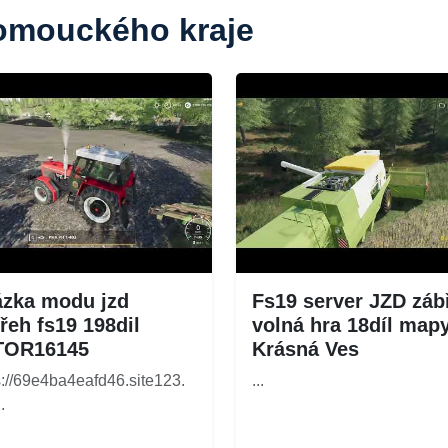
lomouckého kraje
zka modu jzd
Fs19 server JZD záb
řeh fs19 198dil
volná hra 18díl map
TOR16145
Krásná Ves
s://69e4ba4eafd46.site123.
...
.