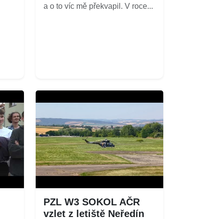
a o to víc mě překvapil. V roce...
PZL W3 SOKOL AČR
vzlet z letiště Neředín