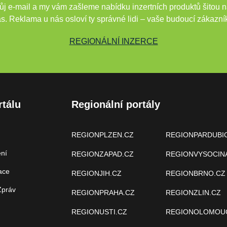
j e-mail a my vám zašleme nabídku inzertních produktů šitou n
s. Reklama u nás osloví ty správné lidi – vaše budoucí zákazní
REGIONÁLNÍ INZERCE
rtálu
Regionální portály
REGIONPLZEN.CZ
REGIONPARDUBI
ení
REGIONZAPAD.CZ
REGIONVYSOCIN
ace
REGIONJIH.CZ
REGIONBRNO.CZ
Zpráv
REGIONPRAHA.CZ
REGIONZLIN.CZ
REGIONUSTI.CZ
REGIONOLOMOU