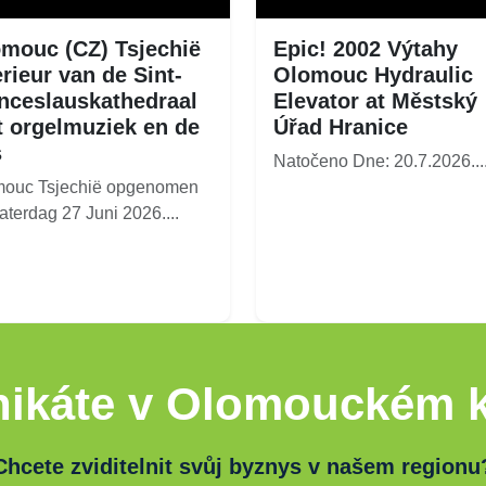
mouc (CZ) Tsjechië
Epic! 2002 Výtahy
erieur van de Sint-
Olomouc Hydraulic
ceslauskathedraal
Elevator at Městský
 orgelmuziek en de
Úřad Hranice
s
Natočeno Dne: 20.7.2026...
mouc Tsjechië opgenomen
aterdag 27 Juni 2026....
ikáte v Olomouckém k
Chcete zviditelnit svůj byznys v našem regionu