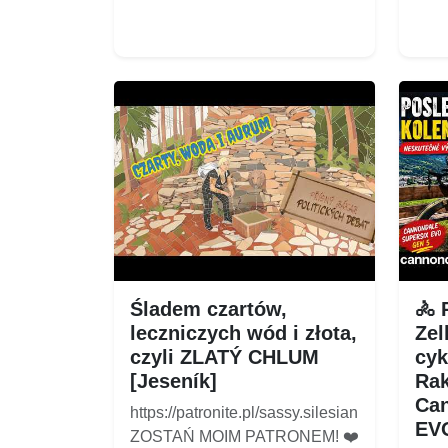
Śladem czartów,
🚴 
leczniczych wód i złota,
Zel
czyli ZLATÝ CHLUM
cyk
[Jeseník]
Rak
Can
https://patronite.pl/sassy.silesian
EV
ZOSTAŃ MOIM PATRONEM! ❤️