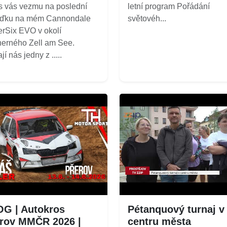
 vás vezmu na poslední
letní program Pořádání
žďku na mém Cannondale
světovéh...
rSix EVO v okolí
erného Zell am See.
í nás jedny z .....
G | Autokros
Pétanquový turnaj v
rov MMČR 2026 |
centru města