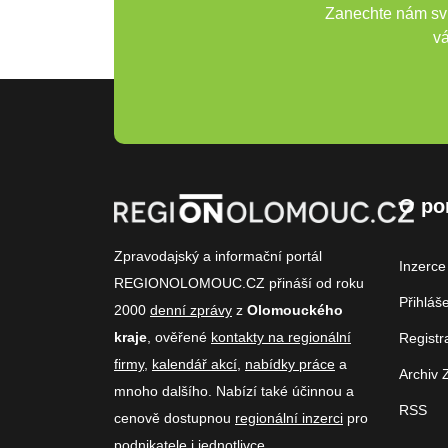
Zanechte nám svů
vá
O po
Zpravodajský a informační portál
Inzerce
REGIONOLOMOUC.CZ přináší od roku
Přihláš
2000
denní zprávy
z
Olomouckého
kraje
, ověřené
kontakty na regionální
Registr
firmy
,
kalendář akcí
,
nabídky práce
a
Archiv 
mnoho dalšího. Nabízí také účinnou a
RSS
cenově dostupnou
regionální inzerci
pro
podnikatele i jednotlivce.