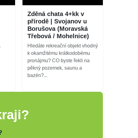
Zděná chata 4+kk v
přírodě | Svojanov u
Borušova (Moravská
Třebová / Mohelnice)
.
Hledáte rekreační objekt vhodný
k okamžitému krátkodobému
pronájmu? CO byste řekli na
pěkný pozemek, saunu a
bazén?...
raji?
?