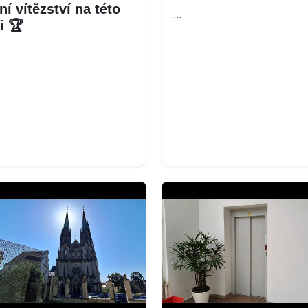
ní vítězství na této
...
ti 🏆