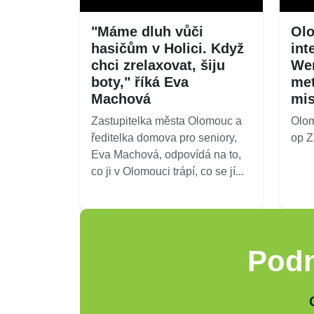
"Máme dluh vůči
Olo
hasičům v Holici. Když
int
chci zrelaxovat, šiju
Wen
boty," říká Eva
met
Machová
mi
Zastupitelka města Olomouc a
Olo
ředitelka domova pro seniory,
op Z
Eva Machová, odpovídá na to,
co ji v Olomouci trápí, co se jí...
Podn