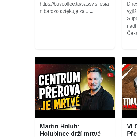
https://buycoffee.to/sassy.silesia
Dnes
n bardzo dziękuję za ......
vyjí
Supe
nádh
Čekaj
Martin Holub:
VLO
Holubinec drží mrtvé
Pře