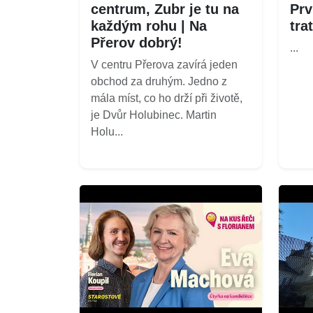
centrum, Zubr je tu na
Prv
každým rohu | Na
tra
Přerov dobrý!
...
V centru Přerova zavírá jeden
obchod za druhým. Jedno z
mála míst, co ho drží při životě,
je Dvůr Holubinec. Martin
Holu...