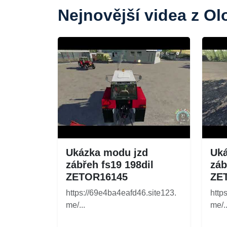
Nejnovější videa z O
Ukázka modu jzd
Uká
zábřeh fs19 198dil
záb
ZETOR16145
ZE
https://69e4ba4eafd46.site123.
http
me/...
me/..