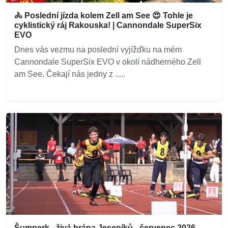
🚴 Poslední jízda kolem Zell am See 😍 Tohle je
cyklistický ráj Rakouska! | Cannondale SuperSix
EVO
Dnes vás vezmu na poslední vyjížďku na mém
Cannondale SuperSix EVO v okolí nádherného Zell
am See. Čekají nás jedny z .....
Šumperk - živá brána Jeseníků - červenec 2026