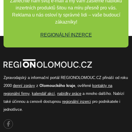
Zanechte nám svůj e-mail a my vám zašleme nabídku
inzertních produktů šitou na míru přesně pro vás.
Reklama u nás osloví ty správné lidi – vaše budoucí
zákazníky!
REGIONÁLNÍ INZERCE
Zpravodajský a informační portál REGIONOLOMOUC.CZ přináší od roku
2000
denní zprávy
z
Olomouckého kraje
, ověřené
kontakty na
regionální firmy
,
kalendář akcí
,
nabídky práce
a mnoho dalšího. Nabízí
také účinnou a cenově dostupnou
regionální inzerci
pro podnikatele i
jednotlivce.