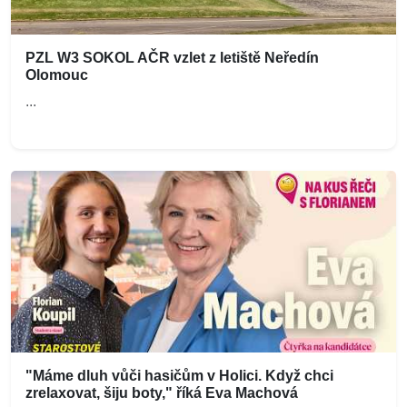
PZL W3 SOKOL AČR vzlet z letiště Neředín
Olomouc
...
"Máme dluh vůči hasičům v Holici. Když chci
zrelaxovat, šiju boty," říká Eva Machová