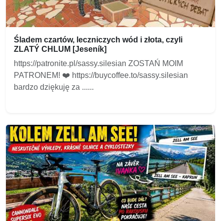
Śladem czartów, leczniczych wód i złota, czyli
ZLATÝ CHLUM [Jeseník]
https://patronite.pl/sassy.silesian ZOSTAŃ MOIM
PATRONEM! ❤️ https://buycoffee.to/sassy.silesian
bardzo dziękuję za ......