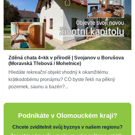
Zděná chata 4+kk v přírodě | Svojanov u Borušova
(Moravská Třebová / Mohelnice)
Hledáte rekreační objekt vhodný k okamžitému
krátkodobému pronájmu? CO byste řekli na pěkný
pozemek, saunu a bazén?...
Podnikáte v Olomouckém kraji?
Chcete zviditelnit svůj byznys v našem regionu?