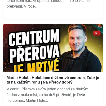
tento jsem narazil úplnou náhodou – a o to víc mě
překvapil. V roce...
Martin Holub: Holubinec drží mrtvé centrum, Zubr je
tu na každým rohu | Na Přerov dobrý!
V centru Přerova zavírá jeden obchod za druhým.
Jedno z mála míst, co ho drží při životě, je Dvůr
Holubinec. Martin Holu...