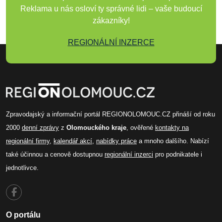
Reklama u nás osloví ty správné lidi – vaše budoucí
zákazníky!
REGIONÁLNÍ INZERCE
Zpravodajský a informační portál REGIONOLOMOUC.CZ přináší od roku
2000
denní zprávy
z
Olomouckého kraje
, ověřené
kontakty na
regionální firmy
,
kalendář akcí
,
nabídky práce
a mnoho dalšího. Nabízí
také účinnou a cenově dostupnou
regionální inzerci
pro podnikatele i
jednotlivce.
O portálu