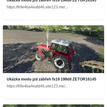
Ukázka modu jzd zábřeh fs19 198dil ZETOR16145
https://69e4ba4eafd46.site123.me/...
Ukázka modu jzd zábřeh fs19 198dil ZETOR16145
https://69e4ba4eafd46.site123.me/...