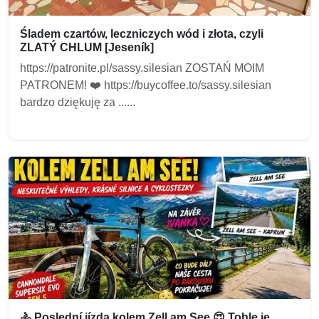
Śladem czartów, leczniczych wód i złota, czyli
ZLATÝ CHLUM [Jeseník]
https://patronite.pl/sassy.silesian ZOSTAŃ MOIM
PATRONEM! ❤️ https://buycoffee.to/sassy.silesian
bardzo dziękuję za ......
🚴 Poslední jízda kolem Zell am See 😍 Tohle je