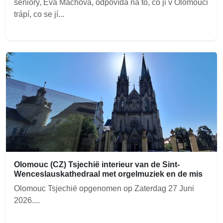
seniory, Eva Machová, odpovídá na to, co ji v Olomouci
trápí, co se jí...
Olomouc (CZ) Tsjechië interieur van de Sint-
Wenceslauskathedraal met orgelmuziek en de mis
Olomouc Tsjechië opgenomen op Zaterdag 27 Juni
2026....