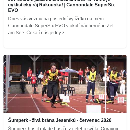
cyklistický ráj Rakouska! | Cannondale SuperSix
EVO
Dnes vás vezmu na poslední vyjížďku na mém
Cannondale SuperSix EVO v okolí nádherného Zell
am See. Čekají nás jedny z .....
Šumperk - živá brána Jeseníků - červenec 2026
Šumperk hostil mladé hasiče z celého světa. Opravuje