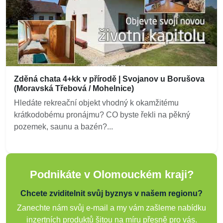
Zděná chata 4+kk v přírodě | Svojanov u Borušova
(Moravská Třebová / Mohelnice)
Hledáte rekreační objekt vhodný k okamžitému
krátkodobému pronájmu? CO byste řekli na pěkný
pozemek, saunu a bazén?...
Podnikáte v Olomouckém kraji?
Chcete zviditelnit svůj byznys v našem regionu?
Zanechte nám svůj e-mail a my vám zašleme nabídku
inzertních produktů šitou na míru přesně pro vás.