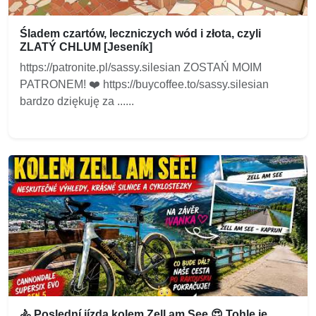
Śladem czartów, leczniczych wód i złota, czyli
ZLATÝ CHLUM [Jeseník]
https://patronite.pl/sassy.silesian ZOSTAŃ MOIM
PATRONEM! ❤️ https://buycoffee.to/sassy.silesian
bardzo dziękuję za ......
🚴 Poslední jízda kolem Zell am See 😍 Tohle je