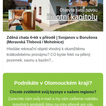
Zděná chata 4+kk v přírodě | Svojanov u Borušova
(Moravská Třebová / Mohelnice)
Hledáte rekreační objekt vhodný k okamžitému
krátkodobému pronájmu? CO byste řekli na pěkný
pozemek, saunu a bazén?...
Podnikáte v Olomouckém kraji?
Chcete zviditelnit svůj byznys v našem regionu?
Zanechte nám svůj e-mail a my vám zašleme nabídku
inzertních produktů šitou na míru přesně pro vás.