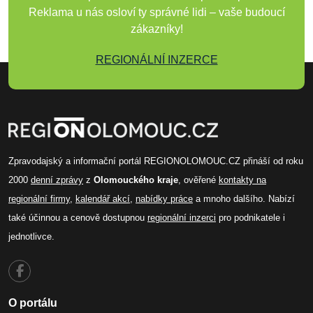
Reklama u nás osloví ty správné lidi – vaše budoucí
zákazníky!
REGIONÁLNÍ INZERCE
Zpravodajský a informační portál REGIONOLOMOUC.CZ přináší od roku
2000
denní zprávy
z
Olomouckého kraje
, ověřené
kontakty na
regionální firmy
,
kalendář akcí
,
nabídky práce
a mnoho dalšího. Nabízí
také účinnou a cenově dostupnou
regionální inzerci
pro podnikatele i
jednotlivce.
O portálu