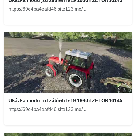
Ukázka modu jzd zábřeh fs19 198dil ZETOR16145
https://69e4ba4eafd46.site123.me/...
Ukázka modu jzd zábřeh fs19 198dil ZETOR16145
https://69e4ba4eafd46.site123.me/...