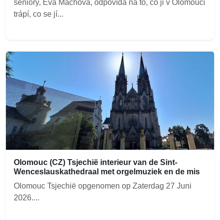
seniory, Eva Machová, odpovídá na to, co ji v Olomouci
trápí, co se jí...
Olomouc (CZ) Tsjechië interieur van de Sint-
Wenceslauskathedraal met orgelmuziek en de mis
Olomouc Tsjechië opgenomen op Zaterdag 27 Juni
2026....