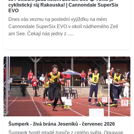
cyklistický ráj Rakouska! | Cannondale SuperSix
EVO
Dnes vás vezmu na poslední vyjížďku na mém
Cannondale SuperSix EVO v okolí nádherného Zell
am See. Čekají nás jedny z .....
Šumperk - živá brána Jeseníků - červenec 2026
Šumperk hostil mladé hasiče z celého světa. Opravuje