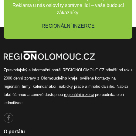
Reklama u nás osloví ty správné lidi – vaše budoucí
zákazníky!
REGIONÁLNÍ INZERCE
Zpravodajský a informační portál REGIONOLOMOUC.CZ přináší od roku
2000
denní zprávy
z
Olomouckého kraje
, ověřené
kontakty na
regionální firmy
,
kalendář akcí
,
nabídky práce
a mnoho dalšího. Nabízí
také účinnou a cenově dostupnou
regionální inzerci
pro podnikatele i
jednotlivce.
O portálu