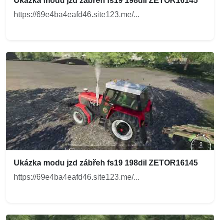
Ukázka modu jzd zábřeh fs19 198dil ZETOR16145
https://69e4ba4eafd46.site123.me/...
Ukázka modu jzd zábřeh fs19 198dil ZETOR16145
https://69e4ba4eafd46.site123.me/...