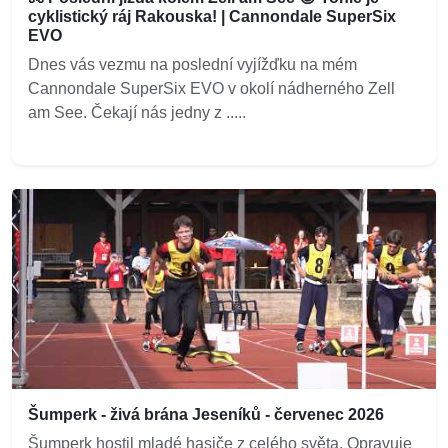
cyklistický ráj Rakouska! | Cannondale SuperSix
EVO
Dnes vás vezmu na poslední vyjížďku na mém
Cannondale SuperSix EVO v okolí nádherného Zell
am See. Čekají nás jedny z .....
Šumperk - živá brána Jeseníků - červenec 2026
Šumperk hostil mladé hasiče z celého světa. Opravuje