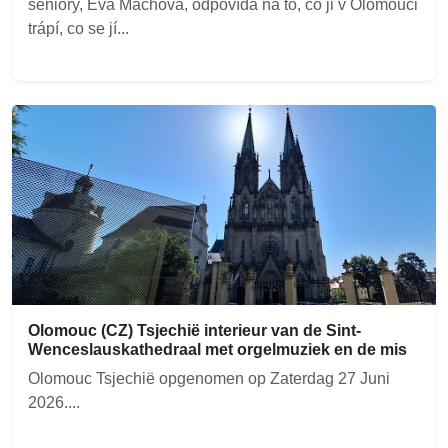
seniory, Eva Machová, odpovídá na to, co ji v Olomouci
trápí, co se jí...
Olomouc (CZ) Tsjechië interieur van de Sint-
Wenceslauskathedraal met orgelmuziek en de mis
Olomouc Tsjechië opgenomen op Zaterdag 27 Juni
2026....