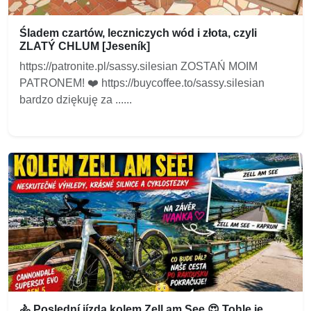
Śladem czartów, leczniczych wód i złota, czyli
ZLATÝ CHLUM [Jeseník]
https://patronite.pl/sassy.silesian ZOSTAŃ MOIM
PATRONEM! ❤️ https://buycoffee.to/sassy.silesian
bardzo dziękuję za ......
🚴 Poslední jízda kolem Zell am See 😍 Tohle je