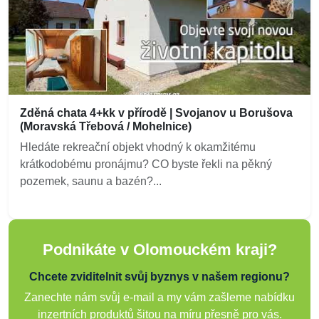
Zděná chata 4+kk v přírodě | Svojanov u Borušova
(Moravská Třebová / Mohelnice)
Hledáte rekreační objekt vhodný k okamžitému
krátkodobému pronájmu? CO byste řekli na pěkný
pozemek, saunu a bazén?...
Podnikáte v Olomouckém kraji?
Chcete zviditelnit svůj byznys v našem regionu?
Zanechte nám svůj e-mail a my vám zašleme nabídku
inzertních produktů šitou na míru přesně pro vás.