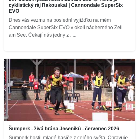
cyklistický ráj Rakouska! | Cannondale SuperSix
EVO
Dnes vás vezmu na poslední vyjížďku na mém
Cannondale SuperSix EVO v okolí nádherného Zell
am See. Čekají nás jedny z .....
Šumperk - živá brána Jeseníků - červenec 2026
Šumperk hostil mladé hasiče z celého světa. Opravuje