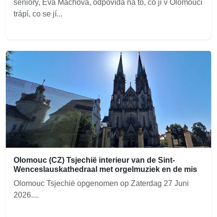
seniory, Eva Machová, odpovídá na to, co ji v Olomouci
trápí, co se jí...
Olomouc (CZ) Tsjechië interieur van de Sint-
Wenceslauskathedraal met orgelmuziek en de mis
Olomouc Tsjechië opgenomen op Zaterdag 27 Juni
2026....