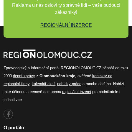
Reklama u nás osloví ty správné lidi – vaše budoucí
zákazníky!
REGIONÁLNÍ INZERCE
Zpravodajský a informační portál REGIONOLOMOUC.CZ přináší od roku
2000
denní zprávy
z
Olomouckého kraje
, ověřené
kontakty na
regionální firmy
,
kalendář akcí
,
nabídky práce
a mnoho dalšího. Nabízí
také účinnou a cenově dostupnou
regionální inzerci
pro podnikatele i
jednotlivce.
O portálu