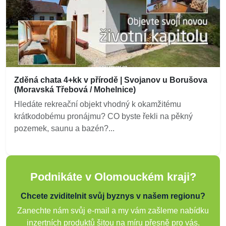
Zděná chata 4+kk v přírodě | Svojanov u Borušova
(Moravská Třebová / Mohelnice)
Hledáte rekreační objekt vhodný k okamžitému
krátkodobému pronájmu? CO byste řekli na pěkný
pozemek, saunu a bazén?...
Podnikáte v Olomouckém kraji?
Chcete zviditelnit svůj byznys v našem regionu?
Zanechte nám svůj e-mail a my vám zašleme nabídku
inzertních produktů šitou na míru přesně pro vás.