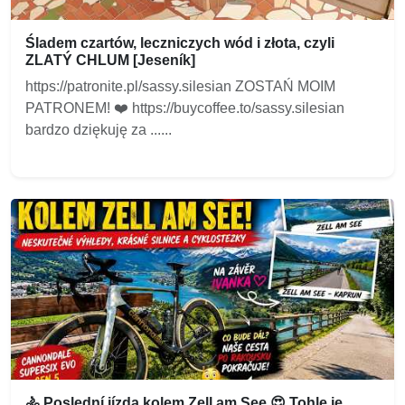
Śladem czartów, leczniczych wód i złota, czyli
ZLATÝ CHLUM [Jeseník]
https://patronite.pl/sassy.silesian ZOSTAŃ MOIM
PATRONEM! ❤️ https://buycoffee.to/sassy.silesian
bardzo dziękuję za ......
🚴 Poslední jízda kolem Zell am See 😍 Tohle je