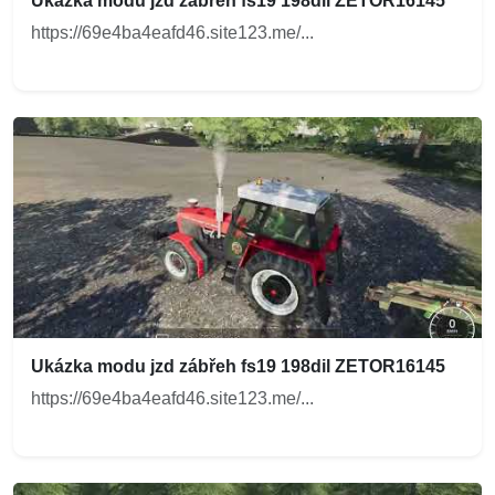
Ukázka modu jzd zábřeh fs19 198dil ZETOR16145
https://69e4ba4eafd46.site123.me/...
Ukázka modu jzd zábřeh fs19 198dil ZETOR16145
https://69e4ba4eafd46.site123.me/...