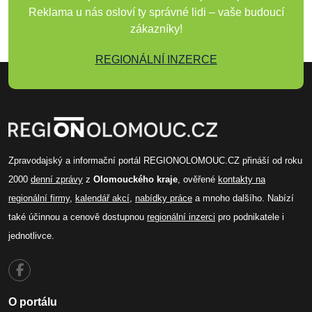
Reklama u nás osloví ty správné lidi – vaše budoucí
zákazníky!
REGIONÁLNÍ INZERCE
Zpravodajský a informační portál REGIONOLOMOUC.CZ přináší od roku
2000
denní zprávy
z
Olomouckého kraje
, ověřené
kontakty na
regionální firmy
,
kalendář akcí
,
nabídky práce
a mnoho dalšího. Nabízí
také účinnou a cenově dostupnou
regionální inzerci
pro podnikatele i
jednotlivce.
O portálu