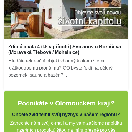
Zděná chata 4+kk v přírodě | Svojanov u Borušova
(Moravská Třebová / Mohelnice)
Hledáte rekreační objekt vhodný k okamžitému
krátkodobému pronájmu? CO byste řekli na pěkný
pozemek, saunu a bazén?...
Podnikáte v Olomouckém kraji?
Chcete zviditelnit svůj byznys v našem regionu?
Zanechte nám svůj e-mail a my vám zašleme nabídku
inzertních produktů šitou na míru přesně pro vás.