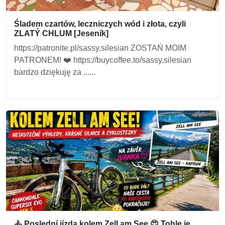
Śladem czartów, leczniczych wód i złota, czyli
ZLATÝ CHLUM [Jeseník]
https://patronite.pl/sassy.silesian ZOSTAŃ MOIM
PATRONEM! ❤️ https://buycoffee.to/sassy.silesian
bardzo dziękuję za ......
🚴 Poslední jízda kolem Zell am See 😍 Tohle je