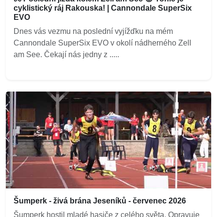
cyklistický ráj Rakouska! | Cannondale SuperSix
EVO
Dnes vás vezmu na poslední vyjížďku na mém
Cannondale SuperSix EVO v okolí nádherného Zell
am See. Čekají nás jedny z .....
Šumperk - živá brána Jeseníků - červenec 2026
Šumperk hostil mladé hasiče z celého světa. Opravuje