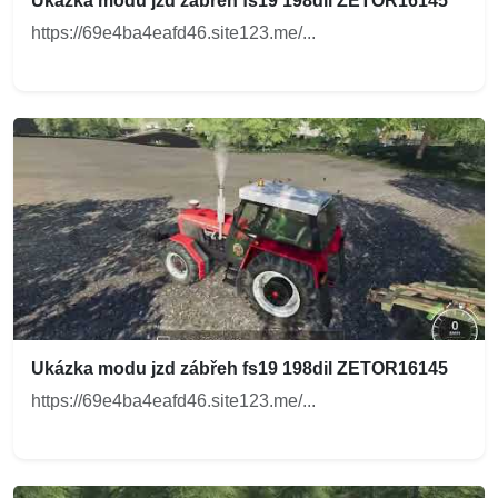
Ukázka modu jzd zábřeh fs19 198dil ZETOR16145
https://69e4ba4eafd46.site123.me/...
Ukázka modu jzd zábřeh fs19 198dil ZETOR16145
https://69e4ba4eafd46.site123.me/...