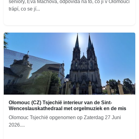
seniory, Eva Machová, odpovídá na to, co ji v Olomouci
trápí, co se jí...
Olomouc (CZ) Tsjechië interieur van de Sint-
Wenceslauskathedraal met orgelmuziek en de mis
Olomouc Tsjechië opgenomen op Zaterdag 27 Juni
2026....