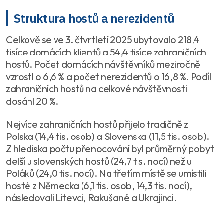
Struktura hostů a nerezidentů
Celkově se ve 3. čtvrtletí 2025 ubytovalo 218,4
tisíce domácích klientů a 54,4 tisíce zahraničních
hostů. Počet domácích návštěvníků meziročně
vzrostl o 6,6 % a počet nerezidentů o 16,8 %. Podíl
zahraničních hostů na celkové návštěvnosti
dosáhl 20 %.
Nejvíce zahraničních hostů přijelo tradičně z
Polska (14,4 tis. osob) a Slovenska (11,5 tis. osob).
Z hlediska počtu přenocování byl průměrný pobyt
delší u slovenských hostů (24,7 tis. nocí) než u
Poláků (24,0 tis. nocí). Na třetím místě se umístili
hosté z Německa (6,1 tis. osob, 14,3 tis. nocí),
následovali Litevci, Rakušané a Ukrajinci.