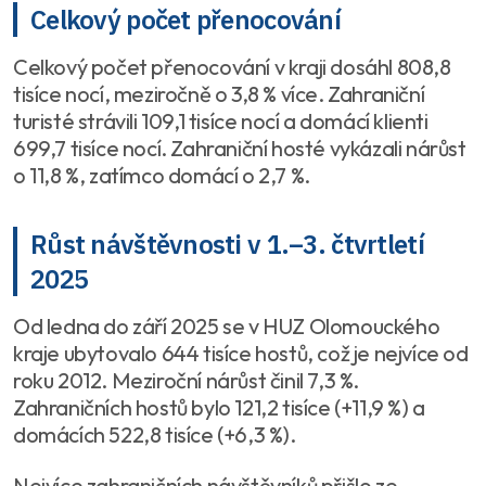
Celkový počet přenocování
Celkový počet přenocování v kraji dosáhl 808,8
tisíce nocí, meziročně o 3,8 % více. Zahraniční
turisté strávili 109,1 tisíce nocí a domácí klienti
699,7 tisíce nocí. Zahraniční hosté vykázali nárůst
o 11,8 %, zatímco domácí o 2,7 %.
Růst návštěvnosti v 1.–3. čtvrtletí
2025
Od ledna do září 2025 se v HUZ Olomouckého
kraje ubytovalo 644 tisíce hostů, což je nejvíce od
roku 2012. Meziroční nárůst činil 7,3 %.
Zahraničních hostů bylo 121,2 tisíce (+11,9 %) a
domácích 522,8 tisíce (+6,3 %).
Nejvíce zahraničních návštěvníků přišlo ze