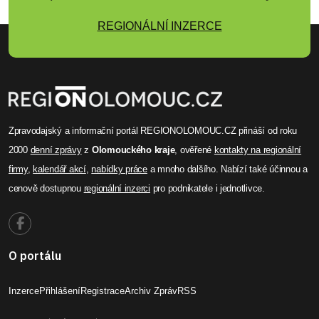
REGIONÁLNÍ INZERCE
Zpravodajský a informační portál REGIONOLOMOUC.CZ přináší od roku
2000
denní zprávy
z
Olomouckého kraje
, ověřené
kontakty na regionální
firmy
,
kalendář akcí
,
nabídky práce
a mnoho dalšího. Nabízí také účinnou a
cenově dostupnou
regionální inzerci
pro podnikatele i jednotlivce.
O portálu
Inzerce
Přihlášení
Registrace
Archiv Zpráv
RSS