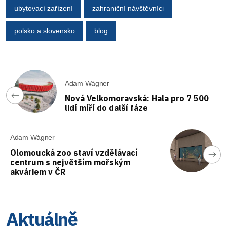
ubytovací zařízení
zahraniční návštěvníci
polsko a slovensko
blog
Adam Wágner
Nová Velkomoravská: Hala pro 7 500
lidí míří do další fáze
Adam Wágner
Olomoucká zoo staví vzdělávací
centrum s největším mořským
akváriem v ČR
Aktuálně