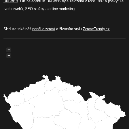
UNIWEB
. Online agentura UNIWEB byla založená v roce 1997 a poskytuje
tvorbu webů, SEO služby a online marketing.
Sledujte také náš
portál o zdraví
a životním stylu
ZdraveTrendy.cz
.
+
−