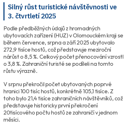
Silný růst turistické návštěvnosti ve
3. čtvrtletí 2025
Podle předběžných údajů z hromadných
ubytovacích zařízení (HUZ) v Olomouckém kraji se
během července, srpna a září 2025 ubytovalo
272,9 tisíce hostů, což představuje meziroční
nárůst o 8,5 %. Celkový počet přenocování vzrostl
o 3,8 %. Zahraniční turisté se podíleli na tomto
růstu výrazně.
V srpnu překročil počet ubytovaných poprvé
hranici 100 tisíc hostů, konkrétně 105,1 tisíce. Z
toho bylo 21,4 tisíce zahraničních návštěvníků, což
představuje historicky první překročení
20tisícového počtu hostů ze zahraničí v jednom
měsíci.