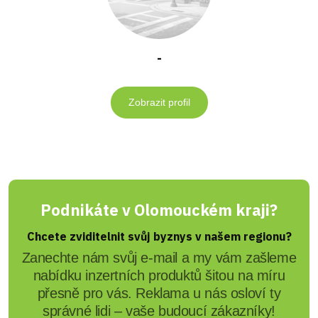
-
Zobrazit profil
Podnikáte v Olomouckém kraji?
Chcete zviditelnit svůj byznys v našem regionu?
Zanechte nám svůj e-mail a my vám zašleme
nabídku inzertních produktů šitou na míru
přesně pro vás. Reklama u nás osloví ty
správné lidi – vaše budoucí zákazníky!