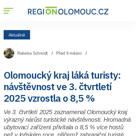
Aktuálně
Rebeka Schmidt
Před 9 měsíci
Olomoucký kraj láká turisty:
návštěvnost ve 3. čtvrtletí
2025 vzrostla o 8,5 %
Ve 3. čtvrtletí 2025 zaznamenal Olomoucký kraj
výrazný nárůst turistické návštěvnosti. Hromadná
ubytovací zařízení přivítala o 8,5 % více hostů
než v loňském roce, přičemž zahraniční turisté