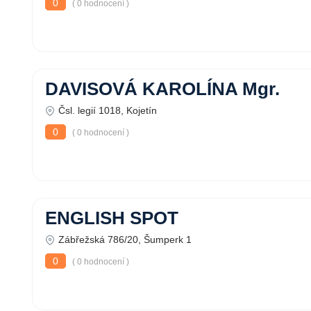
0
( 0 hodnocení )
DAVISOVÁ KAROLÍNA Mgr.
Čsl. legií 1018, Kojetín
0
( 0 hodnocení )
ENGLISH SPOT
Zábřežská 786/20, Šumperk 1
0
( 0 hodnocení )