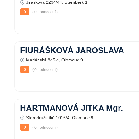
Jiráskova 2234/44, Šternberk 1
0
( 0 hodnocení )
FIURÁŠKOVÁ JAROSLAVA
Mariánská 845/4, Olomouc 9
0
( 0 hodnocení )
HARTMANOVÁ JITKA Mgr.
Starodružiníků 1016/4, Olomouc 9
0
( 0 hodnocení )