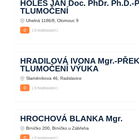
HOLEŠ JAN Doc. PhDr. Ph.D.
TLUMOČENÍ
Uhelná 1186/8, Olomouc 9
0
( 0 hodnocení )
HRADILOVÁ IVONA Mgr.-PŘE
TLUMOČENÍ VÝUKA
Slaměníkova 46, Radslavice
0
( 0 hodnocení )
HROCHOVÁ BLANKA Mgr.
Brníčko 200, Brníčko u Zábřeha
0
( 0 hodnocení )