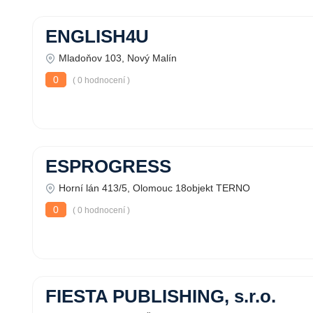
ENGLISH4U
Mladoňov 103, Nový Malín
0
( 0 hodnocení )
ESPROGRESS
Horní lán 413/5, Olomouc 18objekt TERNO
0
( 0 hodnocení )
FIESTA PUBLISHING, s.r.o.