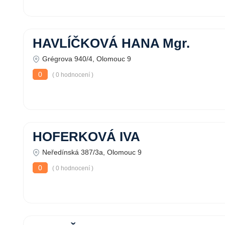
HAVLÍČKOVÁ HANA Mgr.
Grégrova 940/4, Olomouc 9
0
( 0 hodnocení )
HOFERKOVÁ IVA
Neředínská 387/3a, Olomouc 9
0
( 0 hodnocení )