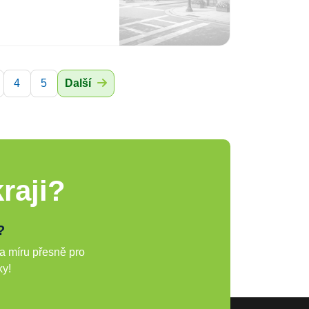
4
5
Další
raji?
?
a míru přesně pro
ky!