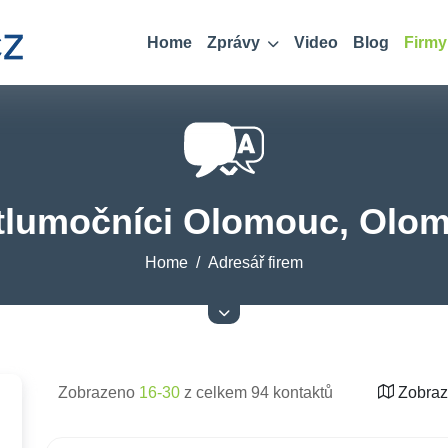
Home
Zprávy
Video
Blog
Firmy
 tlumočníci Olomouc, Olom
Home
Adresář firem
Zobrazeno
16-30
z celkem 94 kontaktů
Zobraz