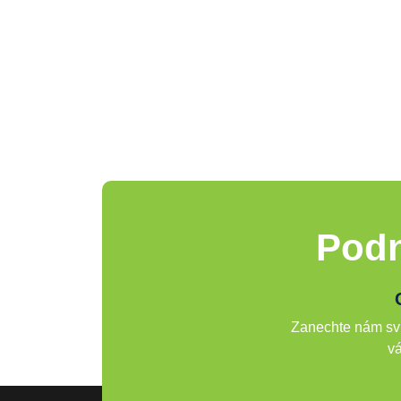
Podn
Zanechte nám svů
vá