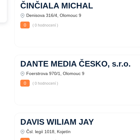
ČINČIALA MICHAL
Denisova 316/4, Olomouc 9
0
( 0 hodnocení )
DANTE MEDIA ČESKO, s.r.o.
Foerstrova 970/1, Olomouc 9
0
( 0 hodnocení )
DAVIS WILIAM JAY
Čsl. legií 1018, Kojetín