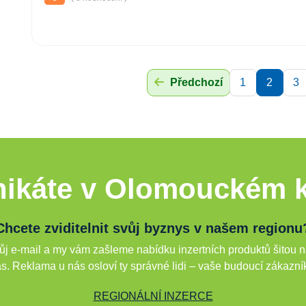
Předchozí
1
2
3
ikáte v Olomouckém k
Chcete zviditelnit svůj byznys v našem regionu
j e-mail a my vám zašleme nabídku inzertních produktů šitou n
s. Reklama u nás osloví ty správné lidi – vaše budoucí zákazní
REGIONÁLNÍ INZERCE