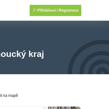
Přihlášení /
Registrace
oucký kraj
it na mapě