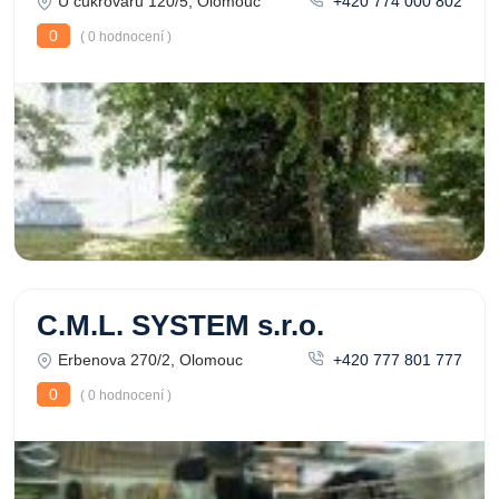
U cukrovaru 120/5, Olomouc
+420 774 000 802
0
( 0 hodnocení )
C.M.L. SYSTEM s.r.o.
Erbenova 270/2, Olomouc
+420 777 801 777
0
( 0 hodnocení )