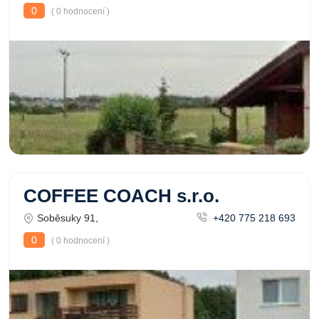
0
( 0 hodnocení )
COFFEE COACH s.r.o.
Soběsuky 91,
+420 775 218 693
0
( 0 hodnocení )