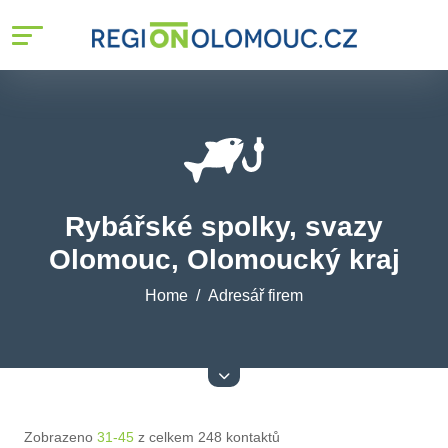
Rybářské spolky, svazy
Olomouc, Olomoucký kraj
Home
Adresář firem
Zobrazeno
31-45
z celkem 248 kontaktů