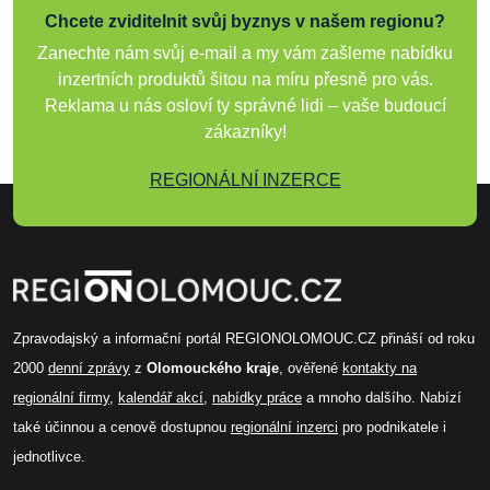
Chcete zviditelnit svůj byznys v našem regionu?
Zanechte nám svůj e-mail a my vám zašleme nabídku
inzertních produktů šitou na míru přesně pro vás.
Reklama u nás osloví ty správné lidi – vaše budoucí
zákazníky!
REGIONÁLNÍ INZERCE
Zpravodajský a informační portál REGIONOLOMOUC.CZ přináší od roku
2000
denní zprávy
z
Olomouckého kraje
, ověřené
kontakty na
regionální firmy
,
kalendář akcí
,
nabídky práce
a mnoho dalšího. Nabízí
také účinnou a cenově dostupnou
regionální inzerci
pro podnikatele i
jednotlivce.