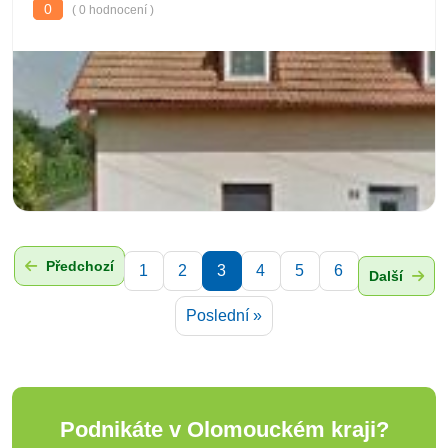
0
( 0 hodnocení )
Předchozí
1
2
3
4
5
6
Další
Poslední »
Podnikáte v Olomouckém kraji?