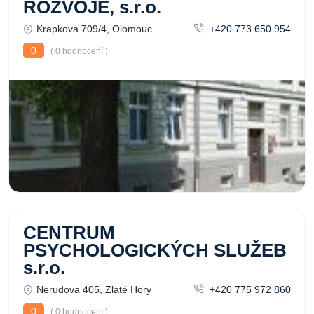
ROZVOJE, s.r.o.
Krapkova 709/4, Olomouc
+420 773 650 954
0
( 0 hodnocení )
CENTRUM
PSYCHOLOGICKÝCH SLUŽEB
s.r.o.
Nerudova 405, Zlaté Hory
+420 775 972 860
0
( 0 hodnocení )