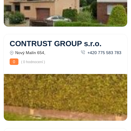
CONTRUST GROUP s.r.o.
Nový Malín 654,
+420 775 583 783
0
( 0 hodnocení )