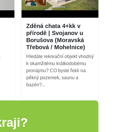
Zděná chata 4+kk v
přírodě | Svojanov u
Borušova (Moravská
Třebová / Mohelnice)
.
Hledáte rekreační objekt vhodný
k okamžitému krátkodobému
pronájmu? CO byste řekli na
pěkný pozemek, saunu a
bazén?...
raji?