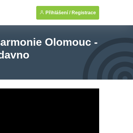
Přihlášení /
Registrace
lharmonie Olomouc -
odavno