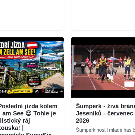
Poslední jízda kolem
Šumperk - živá brán
l am See 😍 Tohle je
Jeseníků - červenec
listický ráj
2026
ouska! |
Šumperk hostil mladé hasič
nondale SuperSix