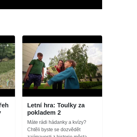
řeh
Letní hra: Toulky za
y
pokladem 2
Máte rádi hádanky a kvízy?
Chtěli byste se dozvědět
zajímavosti z historie města