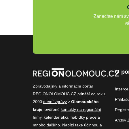
Zanechte nám svů
vá
O po
Zpravodajský a informační portál
Inzerce
REGIONOLOMOUC.CZ přináší od roku
Přihláš
2000
denní zprávy
z
Olomouckého
kraje
, ověřené
kontakty na regionální
Registr
firmy
,
kalendář akcí
,
nabídky práce
a
Archiv 
mnoho dalšího. Nabízí také účinnou a