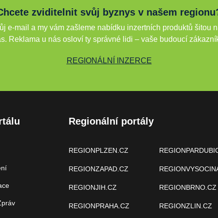
Chcete zviditelnit svůj byznys v našem regionu
j e-mail a my vám zašleme nabídku inzertních produktů šitou n
s. Reklama u nás osloví ty správné lidi – vaše budoucí zákazní
REGIONÁLNÍ INZERCE
rtálu
Regionální portály
REGIONPLZEN.CZ
REGIONPARDUBI
ení
REGIONZAPAD.CZ
REGIONVYSOCIN
ace
REGIONJIH.CZ
REGIONBRNO.CZ
Zpráv
REGIONPRAHA.CZ
REGIONZLIN.CZ