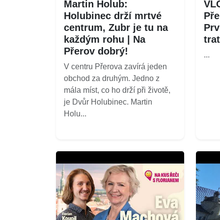
Martin Holub:
VLO
Holubinec drží mrtvé
Pře
centrum, Zubr je tu na
Prv
každým rohu | Na
tra
Přerov dobrý!
...
V centru Přerova zavírá jeden
obchod za druhým. Jedno z
mála míst, co ho drží při životě,
je Dvůr Holubinec. Martin
Holu...