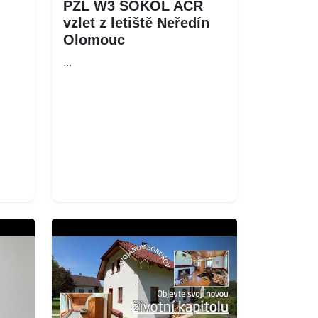
PZL W3 SOKOL AČR
vzlet z letiště Neředín
Olomouc
...