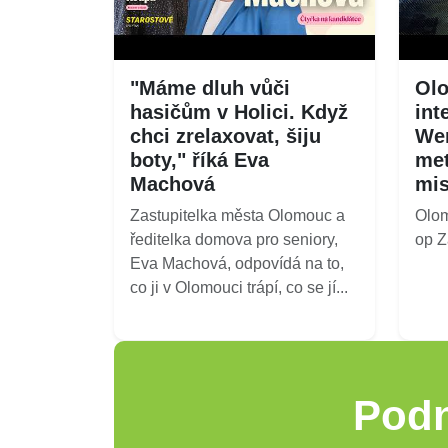
"Máme dluh vůči
Olo
hasičům v Holici. Když
int
chci zrelaxovat, šiju
Wen
boty," říká Eva
met
Machová
mi
Zastupitelka města Olomouc a
Olo
ředitelka domova pro seniory,
op Z
Eva Machová, odpovídá na to,
co ji v Olomouci trápí, co se jí...
Podn