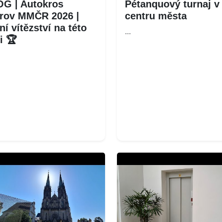
G | Autokros
Pétanquový turnaj v
rov MMČR 2026 |
centru města
ní vítězství na této
...
ti 🏆