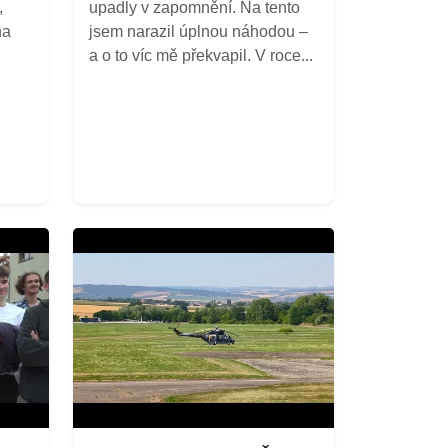
,
upadly v zapomnění. Na tento
na
jsem narazil úplnou náhodou –
a o to víc mě překvapil. V roce...