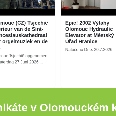
mouc (CZ) Tsjechië
Epic! 2002 Výtahy
erieur van de Sint-
Olomouc Hydraulic
ceslauskathedraal
Elevator at Městský
 orgelmuziek en de
Úřad Hranice
s
Natočeno Dne: 20.7.2026...
mouc Tsjechië opgenomen
aterdag 27 Juni 2026....
ikáte v Olomouckém k