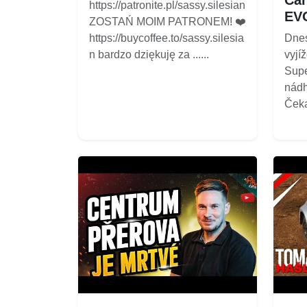
https://patronite.pl/sassy.silesian
EV
ZOSTAŃ MOIM PATRONEM! ❤️
https://buycoffee.to/sassy.silesia
Dnes
n bardzo dziękuję za ......
vyjí
Supe
nádh
Čekaj