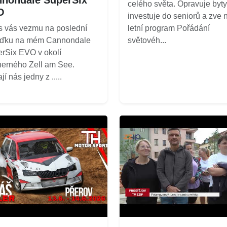
celého světa. Opravuje byty
O
investuje do seniorů a zve 
 vás vezmu na poslední
letní program Pořádání
žďku na mém Cannondale
světovéh...
rSix EVO v okolí
erného Zell am See.
í nás jedny z .....