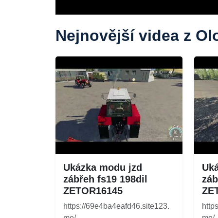
Nejnovější videa z O
Ukázka modu jzd
Uká
zábřeh fs19 198dil
záb
ZETOR16145
ZE
https://69e4ba4eafd46.site123.
http
me/...
me/..