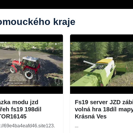
lomouckého kraje
zka modu jzd
Fs19 server JZD záb
řeh fs19 198dil
volná hra 18díl map
TOR16145
Krásná Ves
s://69e4ba4eafd46.site123.
...
.