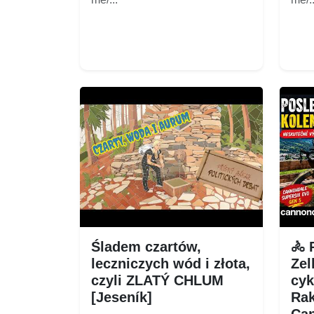
Śladem czartów,
🚴 
leczniczych wód i złota,
Zel
czyli ZLATÝ CHLUM
cyk
[Jeseník]
Rak
Can