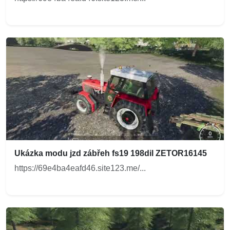
Ukázka modu jzd zábřeh fs19 198dil ZETOR16145
https://69e4ba4eafd46.site123.me/...