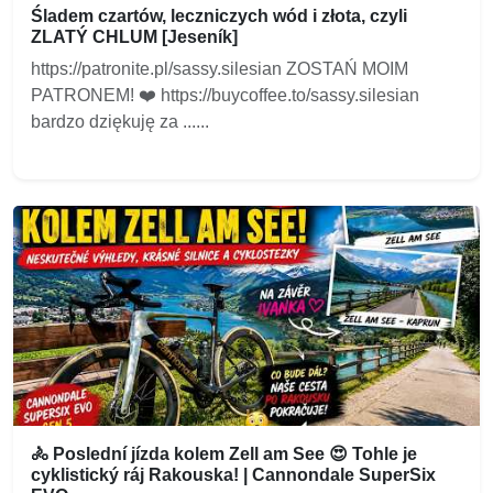
Śladem czartów, leczniczych wód i złota, czyli
ZLATÝ CHLUM [Jeseník]
https://patronite.pl/sassy.silesian ZOSTAŃ MOIM
PATRONEM! ❤️ https://buycoffee.to/sassy.silesian
bardzo dziękuję za ......
🚴 Poslední jízda kolem Zell am See 😍 Tohle je
cyklistický ráj Rakouska! | Cannondale SuperSix