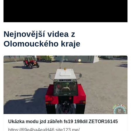
Nejnovější videa z
Olomouckého kraje
Ukázka modu jzd zábřeh fs19 198dil ZETOR16145
https://69e4ba4eafd46.site123.me/...