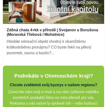
Zděná chata 4+kk v přírodě | Svojanov u Borušova
(Moravská Třebová / Mohelnice)
Hledáte rekreační objekt vhodný k okamžitému
krátkodobému pronájmu? CO byste řekli na pěkný
pozemek, saunu a bazén?...
Podnikáte v Olomouckém kraji?
Chcete zviditelnit svůj byznys v našem regionu?
Zanechte nám svůj e-mail a my vám zašleme nabídku
inzertních produktů šitou na míru přesně pro vás.
Reklama u nás osloví ty správné lidi – vaše budoucí