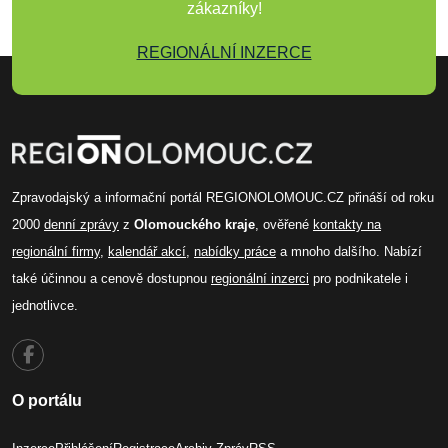
zákazníky!
REGIONÁLNÍ INZERCE
Zpravodajský a informační portál REGIONOLOMOUC.CZ přináší od roku
2000
denní zprávy
z
Olomouckého kraje
, ověřené
kontakty na
regionální firmy
,
kalendář akcí
,
nabídky práce
a mnoho dalšího. Nabízí
také účinnou a cenově dostupnou
regionální inzerci
pro podnikatele i
jednotlivce.
O portálu