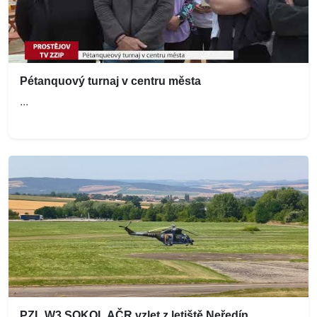
Pétanquový turnaj v centru města
...
PZL W3 SOKOL AČR vzlet z letiště Neředín