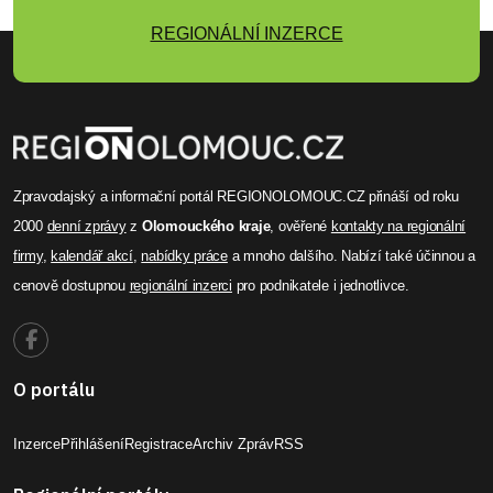
REGIONÁLNÍ INZERCE
Zpravodajský a informační portál REGIONOLOMOUC.CZ přináší od roku
2000
denní zprávy
z
Olomouckého kraje
, ověřené
kontakty na regionální
firmy
,
kalendář akcí
,
nabídky práce
a mnoho dalšího. Nabízí také účinnou a
cenově dostupnou
regionální inzerci
pro podnikatele i jednotlivce.
O portálu
Inzerce
Přihlášení
Registrace
Archiv Zpráv
RSS