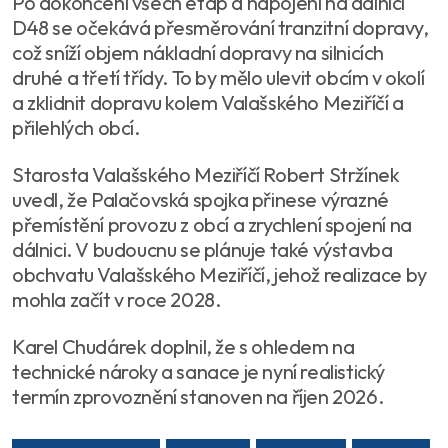
Po dokončení všech etap a napojení na dálnici
D48 se očekává přesměrování tranzitní dopravy,
což sníží objem nákladní dopravy na silnicích
druhé a třetí třídy. To by mělo ulevit obcím v okolí
a zklidnit dopravu kolem Valašského Meziříčí a
přilehlých obcí.
Starosta Valašského Meziříčí Robert Stržínek
uvedl, že Palačovská spojka přinese výrazné
přemístění provozu z obcí a zrychlení spojení na
dálnici. V budoucnu se plánuje také výstavba
obchvatu Valašského Meziříčí, jehož realizace by
mohla začít v roce 2028.
Karel Chudárek doplnil, že s ohledem na
technické nároky a sanace je nyní realistický
termín zprovoznění stanoven na říjen 2026.