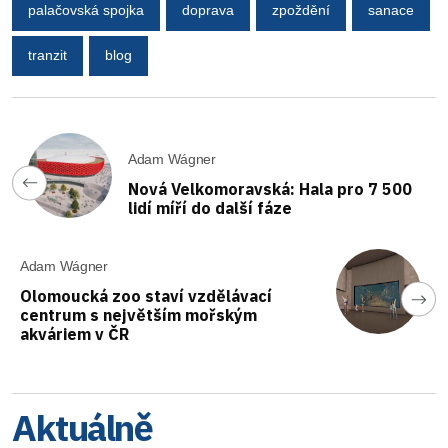
palačovská spojka
doprava
zpoždění
sanace
tranzit
blog
Adam Wágner
Nová Velkomoravská: Hala pro 7 500
lidí míří do další fáze
Adam Wágner
Olomoucká zoo staví vzdělávací
centrum s největším mořským
akváriem v ČR
Aktuálně