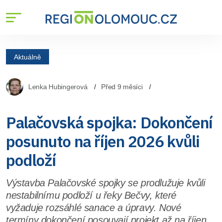
Aktuálně
Lenka Hubingerová
Před 9 měsíci
Palačovská spojka: Dokončení
posunuto na říjen 2026 kvůli
podloží
Výstavba Palačovské spojky se prodlužuje kvůli
nestabilnímu podloží u řeky Bečvy, které
vyžaduje rozsáhlé sanace a úpravy. Nové
termíny dokončení posouvají projekt až na říjen