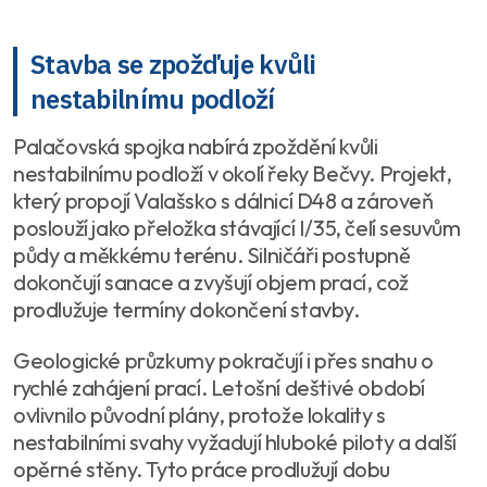
Stavba se zpožďuje kvůli
nestabilnímu podloží
Palačovská spojka nabírá zpoždění kvůli
nestabilnímu podloží v okolí řeky Bečvy. Projekt,
který propojí Valašsko s dálnicí D48 a zároveň
poslouží jako přeložka stávající I/35, čelí sesuvům
půdy a měkkému terénu. Silničáři postupně
dokončují sanace a zvyšují objem prací, což
prodlužuje termíny dokončení stavby.
Geologické průzkumy pokračují i přes snahu o
rychlé zahájení prací. Letošní deštivé období
ovlivnilo původní plány, protože lokality s
nestabilními svahy vyžadují hluboké piloty a další
opěrné stěny. Tyto práce prodlužují dobu