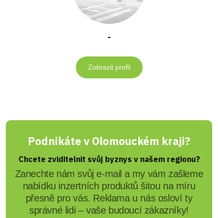
-
Zobrazit profil
Podnikáte v Olomouckém kraji?
Chcete zviditelnit svůj byznys v našem regionu?
Zanechte nám svůj e-mail a my vám zašleme
nabídku inzertních produktů šitou na míru
přesně pro vás. Reklama u nás osloví ty
správné lidi – vaše budoucí zákazníky!