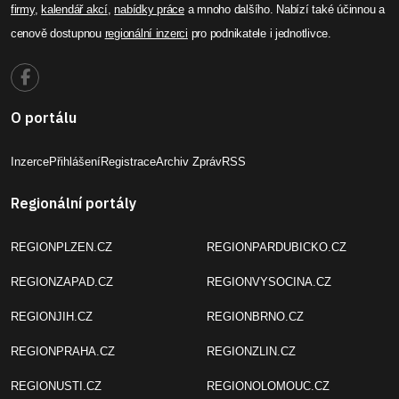
firmy
,
kalendář akcí
,
nabídky práce
a mnoho dalšího. Nabízí také účinnou a
cenově dostupnou
regionální inzerci
pro podnikatele i jednotlivce.
O portálu
Inzerce
Přihlášení
Registrace
Archiv Zpráv
RSS
Regionální portály
REGIONPLZEN.CZ
REGIONPARDUBICKO.CZ
REGIONZAPAD.CZ
REGIONVYSOCINA.CZ
REGIONJIH.CZ
REGIONBRNO.CZ
REGIONPRAHA.CZ
REGIONZLIN.CZ
REGIONUSTI.CZ
REGIONOLOMOUC.CZ