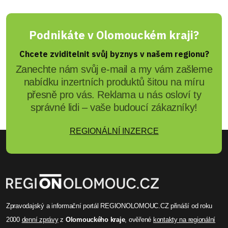
Podnikáte v Olomouckém kraji?
Chcete zviditelnit svůj byznys v našem regionu?
Zanechte nám svůj e-mail a my vám zašleme
nabídku inzertních produktů šitou na míru
přesně pro vás. Reklama u nás osloví ty
správné lidi – vaše budoucí zákazníky!
REGIONÁLNÍ INZERCE
Zpravodajský a informační portál REGIONOLOMOUC.CZ přináší od roku
2000
denní zprávy
z
Olomouckého kraje
, ověřené
kontakty na regionální