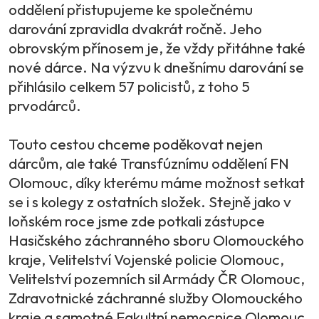
oddělení přistupujeme ke společnému
darování zpravidla dvakrát ročně. Jeho
obrovským přínosem je, že vždy přitáhne také
nové dárce. Na výzvu k dnešnímu darování se
přihlásilo celkem 57 policistů, z toho 5
prvodárců.
Touto cestou chceme poděkovat nejen
dárcům, ale také Transfúznímu oddělení FN
Olomouc, díky kterému máme možnost setkat
se i s kolegy z ostatních složek. Stejně jako v
loňském roce jsme zde potkali zástupce
Hasičského záchranného sboru Olomouckého
kraje, Velitelství Vojenské policie Olomouc,
Velitelství pozemních sil Armády ČR Olomouc,
Zdravotnické záchranné služby Olomouckého
kraje a samotné Fakultní nemocnice Olomouc.