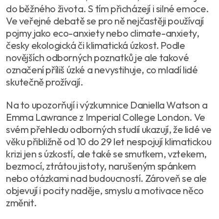
do běžného života. S tím přicházejí i silné emoce.
Ve veřejné debatě se pro ně nejčastěji používají
pojmy jako eco-anxiety nebo climate-anxiety,
česky ekologická či klimatická úzkost. Podle
novějších odborných poznatků je ale takové
označení příliš úzké a nevystihuje, co mladí lidé
skutečně prožívají.
Na to upozorňují i výzkumnice Daniella Watson a
Emma Lawrance z Imperial College London. Ve
svém přehledu odborných studií ukazují, že lidé ve
věku přibližně od 10 do 29 let nespojují klimatickou
krizi jen s úzkostí, ale také se smutkem, vztekem,
bezmocí, ztrátou jistoty, narušeným spánkem
nebo otázkami nad budoucností. Zároveň se ale
objevují i pocity naděje, smyslu a motivace něco
změnit.