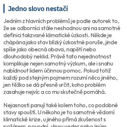
Jedno slovo nestačí
Jedním z hlavních problémů je podle autorek to,
že se odborníci stále neshodnou ani na samotné
definici takzvané klimatické úzkosti. Někde je
chápána jako stav blízký úzkostné poruše, jinde
spíše jako obecná obava, napětí nebo
dlouhodobý neklid. Právě tato nejednotnost
komplikuje nejen samotný výzkum, ale i snahu
nabídnout lidem účinnou pomoc. Pokud totiž
každý pod stejným pojmem rozumí něco jiného,
jen těžko se dá přesně určit, koho problém
zasahuje nejvíc a co mu skutečně pomáhá.
Nejasnosti panují také kolem toho, co podobné
stavy spouští. U někoho je to samotné vědomí
klimatické krize, u jiného přímá zkušenost s
požárem, povodní, vlnou veder nebo jiným