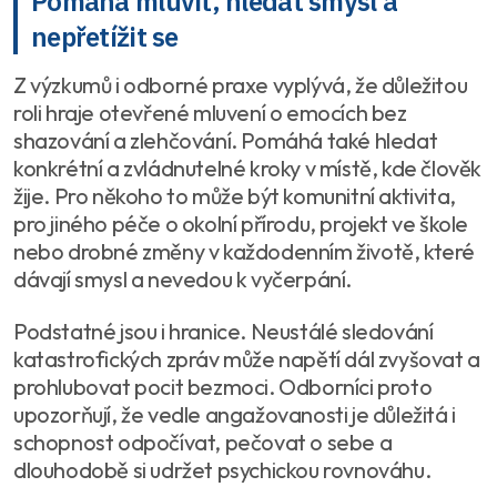
Pomáhá mluvit, hledat smysl a
nepřetížit se
Z výzkumů i odborné praxe vyplývá, že důležitou
roli hraje otevřené mluvení o emocích bez
shazování a zlehčování. Pomáhá také hledat
konkrétní a zvládnutelné kroky v místě, kde člověk
žije. Pro někoho to může být komunitní aktivita,
pro jiného péče o okolní přírodu, projekt ve škole
nebo drobné změny v každodenním životě, které
dávají smysl a nevedou k vyčerpání.
Podstatné jsou i hranice. Neustálé sledování
katastrofických zpráv může napětí dál zvyšovat a
prohlubovat pocit bezmoci. Odborníci proto
upozorňují, že vedle angažovanosti je důležitá i
schopnost odpočívat, pečovat o sebe a
dlouhodobě si udržet psychickou rovnováhu.