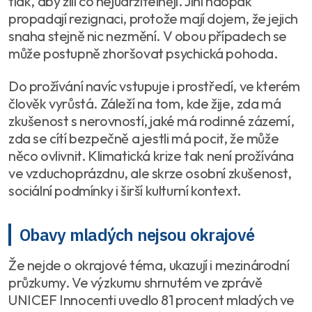
tlak, aby žili co nejudržitelněji. Jiní naopak
propadají rezignaci, protože mají dojem, že jejich
snaha stejně nic nezmění. V obou případech se
může postupně zhoršovat psychická pohoda.
Do prožívání navíc vstupuje i prostředí, ve kterém
člověk vyrůstá. Záleží na tom, kde žije, zda má
zkušenost s nerovností, jaké má rodinné zázemí,
zda se cítí bezpečně a jestli má pocit, že může
něco ovlivnit. Klimatická krize tak není prožívána
ve vzduchoprázdnu, ale skrze osobní zkušenost,
sociální podmínky i širší kulturní kontext.
Obavy mladých nejsou okrajové
Že nejde o okrajové téma, ukazují i mezinárodní
průzkumy. Ve výzkumu shrnutém ve zprávě
UNICEF Innocenti uvedlo 81 procent mladých ve