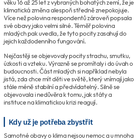
věku 16 až 25 let z vybraných bohatých zemí, že je
klimatická změna alespoň středně znepokojuje.
Více než polovina respondentů zároveň popsala
své obavy jako velmi silné. Téměř polovina
mladých pak uvedla, že tyto pocity zasahují do
jejich každodenního fungování.
Nejčastěji se objevovaly pocity strachu, smutku,
úzkosti a vzteku. Výrazně se promítaly i do úvah o
budoucnosti. Část mladých si například nebyla
jistá, zda chce mít děti ve světě, který vnímají jako
stále méně stabilní a předvídatelný. Silně se
objevovala i nedůvěra k tomu, jak státy a
instituce na klimatickou krizi reagují.
Kdy už je potřeba zbystřit
Samotné obavy o klima nejsou nemoc a u mnoha