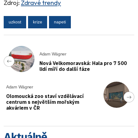
Zdroj:
Zdravé trendy
uzkost
krize
napeti
Adam Wágner
Nová Velkomoravská: Hala pro 7 500
lidí míří do další fáze
Adam Wágner
Olomoucká zoo staví vzdělávací
centrum s největším mořským
akváriem v ČR
Aktuálně