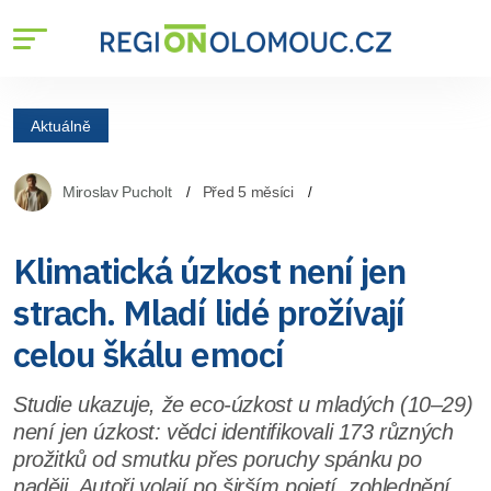
Aktuálně
Miroslav Pucholt
Před 5 měsíci
Klimatická úzkost není jen
strach. Mladí lidé prožívají
celou škálu emocí
Studie ukazuje, že eco-úzkost u mladých (10–29)
není jen úzkost: vědci identifikovali 173 různých
prožitků od smutku přes poruchy spánku po
naději. Autoři volají po širším pojetí, zohlednění