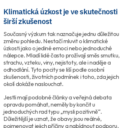
Klimatická úzkost je ve skutečnosti
širší zkušenost
Současný výzkum tak naznačuje jednu důležitou
změnu pohledu. Nestačí mluvit o klimatické
úzkosti jako o jediné emoci nebo jednoduché
nálepce. Mladí lidé často prožívají směs smutku,
strachu, vzteku, viny, nejistoty, ale i naděje a
odhodlání. Tyto pocity se liší podle osobní
zkušenosti, životních podmínek i toho, zda jejich
okolí dokáže naslouchat.
Jestli mají podobné články a veřejná debata
opravdu pomáhat, neměly by končit u
jednoduchých rad typu „mysli pozitivně“.
Důležitější je uznat, že obavy jsou reálné,
pojmenovat jejich příčiny a nabídnout podporu,