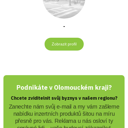
-
Zobrazit profil
Podnikáte v Olomouckém kraji?
Chcete zviditelnit svůj byznys v našem regionu?
Zanechte nám svůj e-mail a my vám zašleme
nabídku inzertních produktů šitou na míru
přesně pro vás. Reklama u nás osloví ty
správné lidi – vaše budoucí zákazníky!