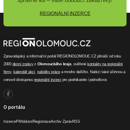
REGIONÁLNÍ INZERCE
Zpravodajský a informační portál REGIONOLOMOUC.CZ přináší od roku
2000
denní zprávy
z
Olomouckého kraje
, ověřené
kontakty na regionální
firmy
,
kalendář akcí
,
nabídky práce
a mnoho dalšího. Nabízí také účinnou a
cenově dostupnou
regionální inzerci
pro podnikatele i jednotlivce.
O portálu
Inzerce
Přihlášení
Registrace
Archiv Zpráv
RSS