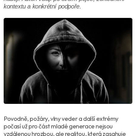
kontextu a konkrétní podpoře.
Povodně, požáry, vlny veder a další extrémy
počasí už pro část mladé generace nejsou
vzdálenou hrozbou, ale realitou, která zasahuje