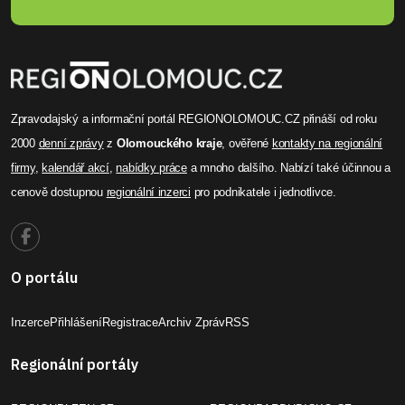
Zpravodajský a informační portál REGIONOLOMOUC.CZ přináší od roku
2000
denní zprávy
z
Olomouckého kraje
, ověřené
kontakty na regionální
firmy
,
kalendář akcí
,
nabídky práce
a mnoho dalšího. Nabízí také účinnou a
cenově dostupnou
regionální inzerci
pro podnikatele i jednotlivce.
O portálu
Inzerce
Přihlášení
Registrace
Archiv Zpráv
RSS
Regionální portály