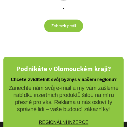
-
Zobrazit profil
Podnikáte v Olomouckém kraji?
Chcete zviditelnit svůj byznys v našem regionu?
Zanechte nám svůj e-mail a my vám zašleme
nabídku inzertních produktů šitou na míru
přesně pro vás. Reklama u nás osloví ty
správné lidi – vaše budoucí zákazníky!
REGIONÁLNÍ INZERCE