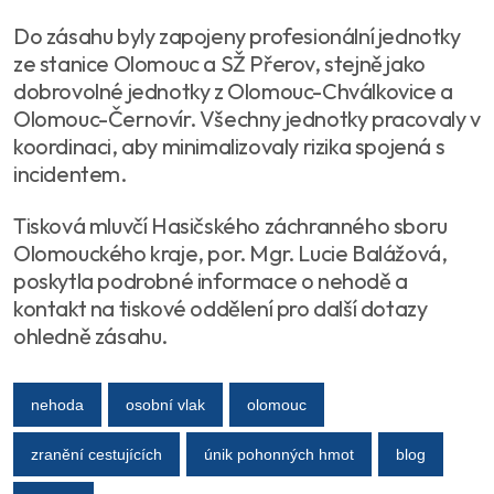
Do zásahu byly zapojeny profesionální jednotky
ze stanice Olomouc a SŽ Přerov, stejně jako
dobrovolné jednotky z Olomouc-Chválkovice a
Olomouc-Černovír. Všechny jednotky pracovaly v
koordinaci, aby minimalizovaly rizika spojená s
incidentem.
Tisková mluvčí Hasičského záchranného sboru
Olomouckého kraje, por. Mgr. Lucie Balážová,
poskytla podrobné informace o nehodě a
kontakt na tiskové oddělení pro další dotazy
ohledně zásahu.
nehoda
osobní vlak
olomouc
zranění cestujících
únik pohonných hmot
blog