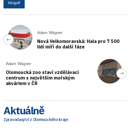
blogall
Adam Wágner
Nová Velkomoravská: Hala pro 7 500
lidí míří do další fáze
Adam Wágner
Olomoucká zoo staví vzdělávací
centrum s největším mořským
akváriem v ČR
Aktuálně
Zpravodasjtví z Olomouckého kraje