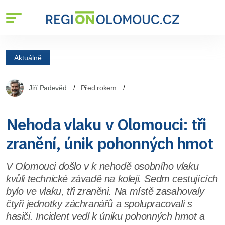
Aktuálně
Jiří Padevěd
Před rokem
Nehoda vlaku v Olomouci: tři
zranění, únik pohonných hmot
V Olomouci došlo v k nehodě osobního vlaku
kvůli technické závadě na koleji. Sedm cestujících
bylo ve vlaku, tři zraněni. Na místě zasahovaly
čtyři jednotky záchranářů a spolupracovali s
hasiči. Incident vedl k úniku pohonných hmot a