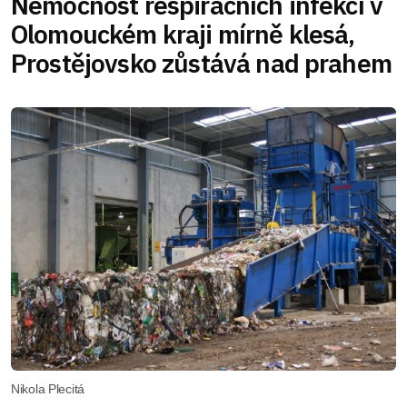
Nemocnost respiračních infekcí v
Olomouckém kraji mírně klesá,
Prostějovsko zůstává nad prahem
Nikola Plecitá