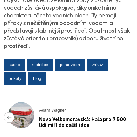
vodách zůstává uspokojivá, díky unikátnímu
charakteru těchto vodních ploch. Ty nemají
přítoky s nečištěnými odpadními vodami a
představují stabilnější prostředí. Opatrnost však
zůstává prioritou pracovníků odboru životního
prostředí.
sucho
restrikce
pitná voda
zákaz
pokuty
blog
Adam Wágner
Nová Velkomoravská: Hala pro 7 500
lidí míří do další fáze