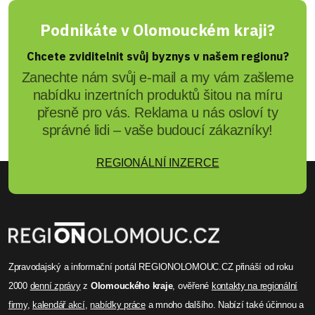
Podnikáte v Olomouckém kraji?
Chcete zviditelnit svůj byznys v našem regionu?
Zanechte nám svůj e-mail a my vám zašleme
nabídku inzertních produktů šitou na míru
přesně pro vás. Reklama u nás osloví ty
správné lidi – vaše budoucí zákazníky!
REGIONÁLNÍ INZERCE
Zpravodajský a informační portál REGIONOLOMOUC.CZ přináší od roku
2000
denní zprávy
z
Olomouckého kraje
, ověřené
kontakty na regionální
firmy
,
kalendář akcí
,
nabídky práce
a mnoho dalšího. Nabízí také účinnou a