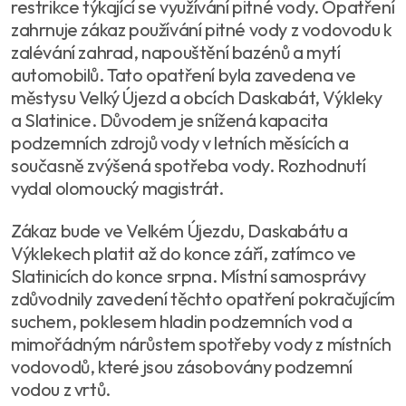
restrikce týkající se využívání pitné vody. Opatření
zahrnuje zákaz používání pitné vody z vodovodu k
zalévání zahrad, napouštění bazénů a mytí
automobilů. Tato opatření byla zavedena ve
městysu Velký Újezd a obcích Daskabát, Výkleky
a Slatinice. Důvodem je snížená kapacita
podzemních zdrojů vody v letních měsících a
současně zvýšená spotřeba vody. Rozhodnutí
vydal olomoucký magistrát.
Zákaz bude ve Velkém Újezdu, Daskabátu a
Výklekech platit až do konce září, zatímco ve
Slatinicích do konce srpna. Místní samosprávy
zdůvodnily zavedení těchto opatření pokračujícím
suchem, poklesem hladin podzemních vod a
mimořádným nárůstem spotřeby vody z místních
vodovodů, které jsou zásobovány podzemní
vodou z vrtů.