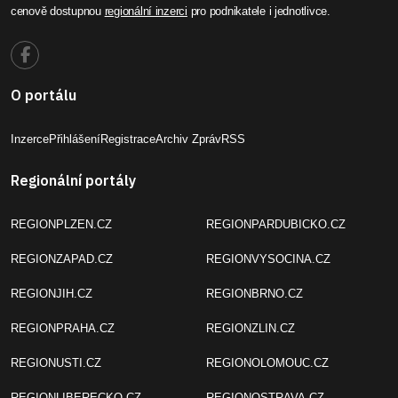
cenově dostupnou
regionální inzerci
pro podnikatele i jednotlivce.
O portálu
Inzerce
Přihlášení
Registrace
Archiv Zpráv
RSS
Regionální portály
REGIONPLZEN.CZ
REGIONPARDUBICKO.CZ
REGIONZAPAD.CZ
REGIONVYSOCINA.CZ
REGIONJIH.CZ
REGIONBRNO.CZ
REGIONPRAHA.CZ
REGIONZLIN.CZ
REGIONUSTI.CZ
REGIONOLOMOUC.CZ
REGIONLIBERECKO.CZ
REGIONOSTRAVA.CZ