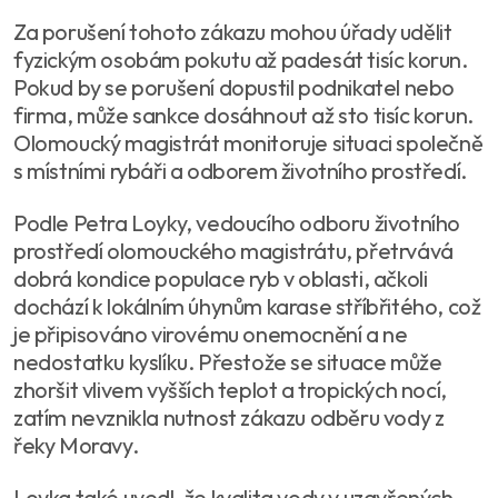
Za porušení tohoto zákazu mohou úřady udělit
fyzickým osobám pokutu až padesát tisíc korun.
Pokud by se porušení dopustil podnikatel nebo
firma, může sankce dosáhnout až sto tisíc korun.
Olomoucký magistrát monitoruje situaci společně
s místními rybáři a odborem životního prostředí.
Podle Petra Loyky, vedoucího odboru životního
prostředí olomouckého magistrátu, přetrvává
dobrá kondice populace ryb v oblasti, ačkoli
dochází k lokálním úhynům karase stříbřitého, což
je připisováno virovému onemocnění a ne
nedostatku kyslíku. Přestože se situace může
zhoršit vlivem vyšších teplot a tropických nocí,
zatím nevznikla nutnost zákazu odběru vody z
řeky Moravy.
Loyka také uvedl, že kvalita vody v uzavřených