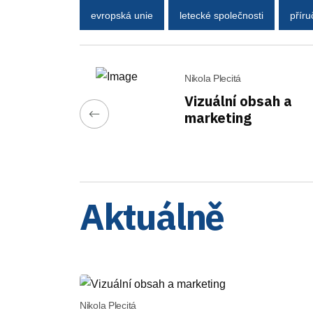
evropská unie
letecké společnosti
příru
Nikola Plecitá
Vizuální obsah a
marketing
Aktuálně
Nikola Plecitá