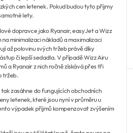
 nízkých cen letenek. Pokud budou tyto příjmy
samotné lety.
adové dopravce jako Ryanair, easyJet a Wizz
en na minimalizaci nákladů a maximalizaci
ují až polovinu svých tržeb právě díky
stup či lepší sedadla. V případě Wizz Airu
ů a Ryanair z nich ročně získává přes tři
o tržeb.
a tak zasáhne do fungujících obchodních
ny letenek, které jsou nyní v průměru u
 tento výpadek příjmů kompenzovat zvýšením
 kteří jsou zvyklí létat levně, často pouze na