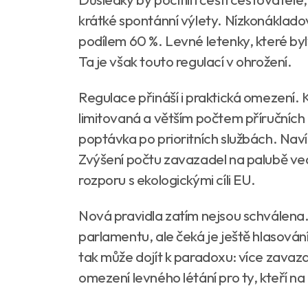
krátké spontánní výlety. Nízkonáklado
podílem 60 %. Levné letenky, které byly
Ta je však touto regulací v ohrožení.
Regulace přináší i praktická omezení. 
limitovaná a větším počtem příručních 
poptávka po prioritních službách. Nav
Zvýšení počtu zavazadel na palubě vede
rozporu s ekologickými cíli EU.
Nová pravidla zatím nejsou schválena
parlamentu, ale čeká je ještě hlasován
tak může dojít k paradoxu: více zavaza
omezení levného létání pro ty, kteří na 