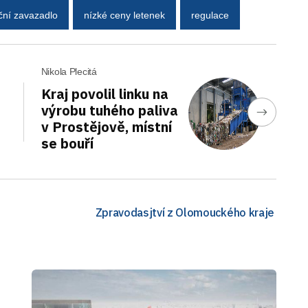
ční zavazadlo
nízké ceny letenek
regulace
Nikola Plecitá
Kraj povolil linku na
výrobu tuhého paliva
v Prostějově, místní
se bouří
Zpravodasjtví z Olomouckého kraje