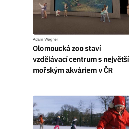
Adam Wágner
Olomoucká zoo staví
vzdělávací centrum s největš
mořským akváriem v ČR