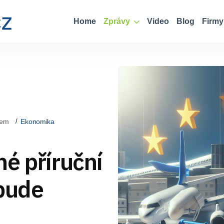
Home
Zprávy
Video
Blog
Firmy
kem
Ekonomika
é příruční
 bude