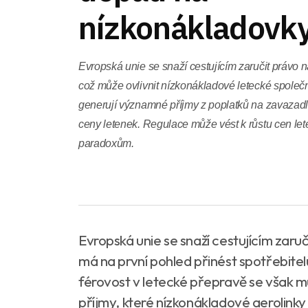
nízkonákladovk
Evropská unie se snaží cestujícím zaručit právo n
což může ovlivnit nízkonákladové letecké společn
generují významné příjmy z poplatků na zavazadl
ceny letenek. Regulace může vést k růstu cen le
paradoxům.
Evropská unie se snaží cestujícím zaru
má na první pohled přinést spotřebitel
férovost v letecké přepravě se však m
příjmy, které nízkonákladové aerolinky 