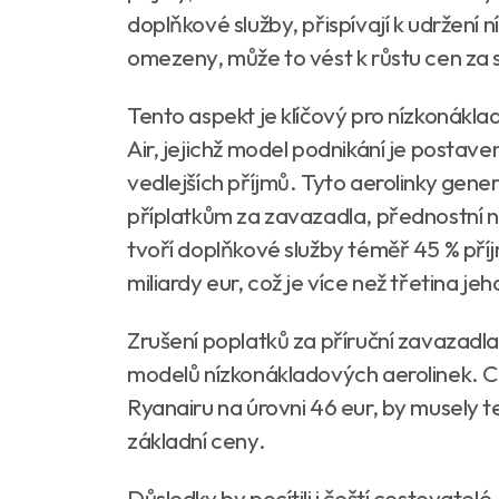
doplňkové služby, přispívají k udržení
omezeny, může to vést k růstu cen za 
Tento aspekt je klíčový pro nízkonákl
Air, jejichž model podnikání je postav
vedlejších příjmů. Tyto aerolinky gener
příplatkům za zavazadla, přednostní ná
tvoří doplňkové služby téměř 45 % příjm
miliardy eur, což je více než třetina jeh
Zrušení poplatků za příruční zavazadl
modelů nízkonákladových aerolinek. Ce
Ryanairu na úrovni 46 eur, by musely
základní ceny.
Důsledky by pocítili i čeští cestovatelé,