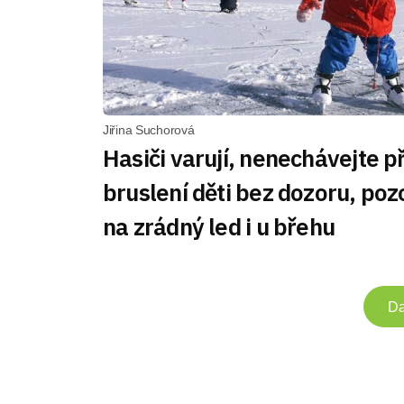
Jiřina Suchorová
Hasiči varují, nenechávejte př
bruslení děti bez dozoru, poz
na zrádný led i u břehu
Da