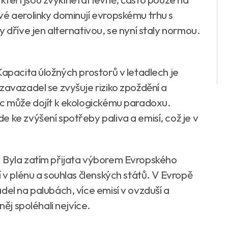
vé aerolinky dominují evropskému trhu s
 dříve jen alternativou, se nyní staly normou.
Kapacita úložných prostorů v letadlech je
zavazadel se zvyšuje riziko zpoždění a
íc může dojít k ekologickému paradoxu.
 ke zvýšení spotřeby paliva a emisí, což je v
. Byla zatím přijata výborem Evropského
í v plénu a souhlas členských států. V Evropě
del na palubách, více emisí v ovzduší a
něj spoléhali nejvíce.