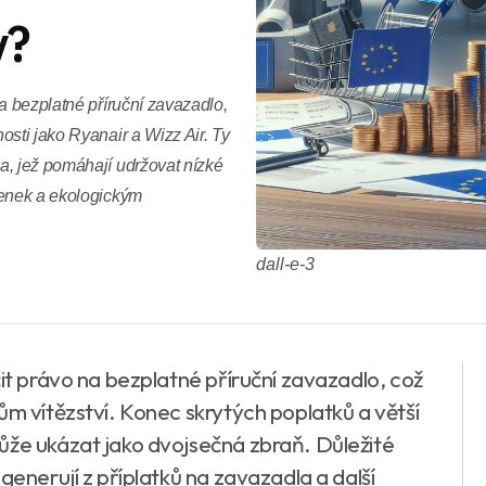
y?
a bezplatné příruční zavazadlo,
osti jako Ryanair a Wizz Air. Ty
a, jež pomáhají udržovat nízké
tenek a ekologickým
dall-e-3
čit právo na bezplatné příruční zavazadlo, což
ům vítězství. Konec skrytých poplatků a větší
ůže ukázat jako dvojsečná zbraň. Důležité
generují z příplatků na zavazadla a další